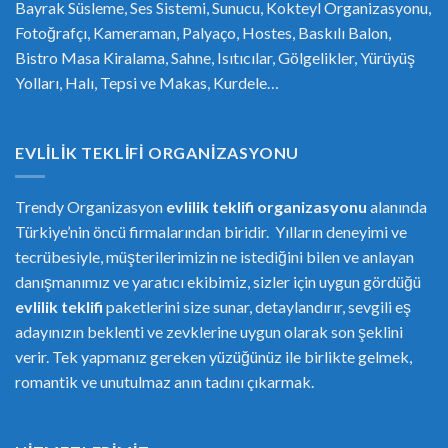
Bayrak Süsleme, Ses Sistemi, Sunucu, Kokteyl Organizasyonu,
Fotoğrafçı, Kameraman, Palyaço, Hostes, Baskılı Balon,
Bistro Masa Kiralama, Sahne, Isıtıcılar, Gölgelikler, Yürüyüş
Yolları, Halı, Tepsi ve Makas, Kurdele…
EVLILIK TEKLIFI ORGANIZASYONU
Trendy Organizasyon
evlilik teklifi
or
ganizasyonu
alanında
Türkiye’nin öncü firmalarından biridir. Yılların deneyimi ve
tecrübesiyle, müşterilerimizin ne istediğini bilen ve anlayan
danışmanımız ve yaratıcı ekibimiz, sizler için uygun gördüğü
evlilik teklifi
paketlerini size sunar, detaylandırır, sevgili eş
adayınızın beklenti ve zevklerine uygun olarak son şeklini
verir. Tek yapmanız gereken yüzüğünüz ile birlikte gelmek,
romantik ve unutulmaz anın tadını çıkarmak.