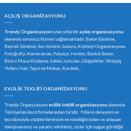
AÇILIŞ ORGANIZASYONU
Trendy Organizasyon
uzun yıllardır
açılış organizasyonu
alanında sorunsuz hizmet sağlamaktadır. Balon Süsleme,
Bayrak Süsleme, Ses Sistemi, Sunucu, Kokteyl Organizasyonu,
Fotoğrafçı, Kameraman, Palyaço, Hostes, Baskılı Balon,
Bistro Masa Kiralama, Sahne, Isıtıcılar, Gölgelikler, Yürüyüş
Yolları, Halı, Tepsi ve Makas, Kurdele…
EVLILIK TEKLIFI ORGANIZASYONU
Trendy Organizasyon
evlilik teklifi
or
ganizasyonu
alanında
Türkiye’nin öncü firmalarından biridir. Yılların deneyimi ve
tecrübesiyle, müşterilerimizin ne istediğini bilen ve anlayan
danışmanımız ve yaratıcı ekibimiz, sizler için uygun gördüğü