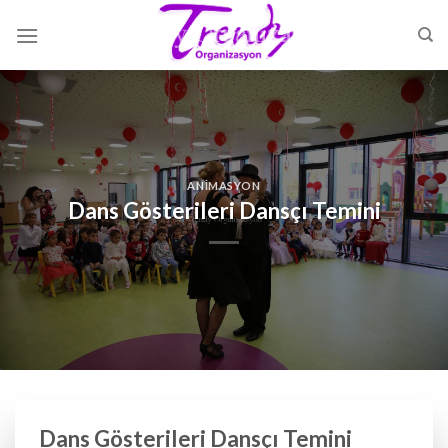
Skip
to
content
ANIMASYON
Dans Gösterileri Dansçı Temini
Dans Gösterileri Dansçı Temini