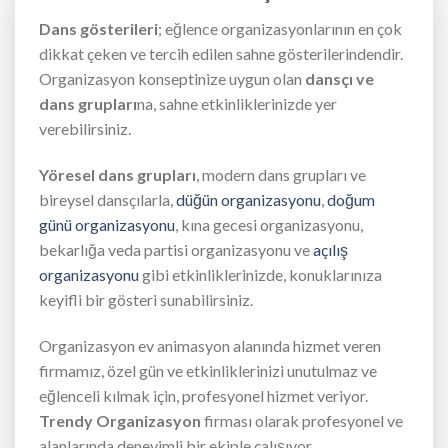
Dans gösterileri
; eğlence organizasyonlarının en çok
dikkat çeken ve tercih edilen sahne gösterilerindendir.
Organizasyon konseptinize uygun olan
dansçı ve
dans grupları
na, sahne etkinliklerinizde yer
verebilirsiniz.
Yöresel dans grupları
, modern dans grupları ve
bireysel dansçılarla,
düğün organizasyonu
,
doğum
günü organizasyonu
, kına gecesi organizasyonu,
bekarlığa veda partisi organizasyonu ve
açılış
organizasyonu
gibi etkinliklerinizde, konuklarınıza
keyifli bir gösteri sunabilirsiniz.
Organizasyon ev animasyon alanında hizmet veren
firmamız, özel gün ve etkinliklerinizi unutulmaz ve
eğlenceli kılmak için, profesyonel hizmet veriyor.
Trendy Organizasyon
firması olarak profesyonel ve
alanlarında deneyimli bir ekiple çalışıyor.