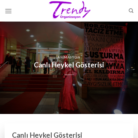
Skip
to
content
ANIMASYON
Canlı Heykel Gösterisi
Canlı Heykel Gösterisi