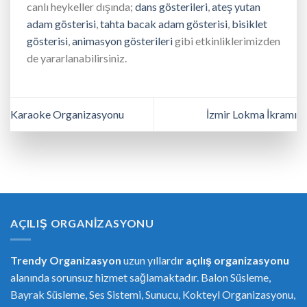
canlı heykeller dışında;
dans gösterileri
,
ateş yutan
adam gösterisi
,
tahta bacak adam gösterisi
,
bisiklet
gösterisi
,
animasyon gösterileri
gibi etkinliklerimizden
de yararlanabilirsiniz.
Karaoke Organizasyonu
İzmir Lokma İkramı
AÇILIŞ ORGANIZASYONU
Trendy Organizasyon
uzun yıllardır
açılış organizasyonu
alanında sorunsuz hizmet sağlamaktadır. Balon Süsleme,
Bayrak Süsleme, Ses Sistemi, Sunucu, Kokteyl Organizasyonu,