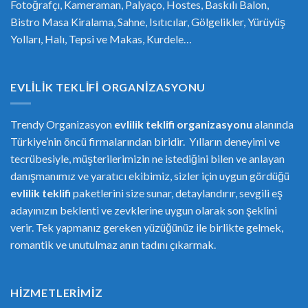
Fotoğrafçı, Kameraman, Palyaço, Hostes, Baskılı Balon,
Bistro Masa Kiralama, Sahne, Isıtıcılar, Gölgelikler, Yürüyüş
Yolları, Halı, Tepsi ve Makas, Kurdele…
EVLILIK TEKLIFI ORGANIZASYONU
Trendy Organizasyon
evlilik teklifi
or
ganizasyonu
alanında
Türkiye’nin öncü firmalarından biridir. Yılların deneyimi ve
tecrübesiyle, müşterilerimizin ne istediğini bilen ve anlayan
danışmanımız ve yaratıcı ekibimiz, sizler için uygun gördüğü
evlilik teklifi
paketlerini size sunar, detaylandırır, sevgili eş
adayınızın beklenti ve zevklerine uygun olarak son şeklini
verir. Tek yapmanız gereken yüzüğünüz ile birlikte gelmek,
romantik ve unutulmaz anın tadını çıkarmak.
HIZMETLERIMIZ