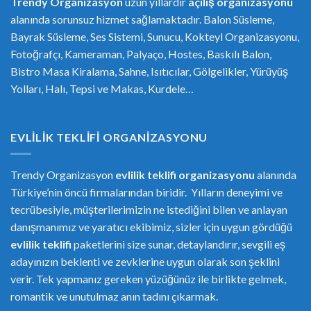
Trendy Organizasyon
uzun yıllardır
açılış organizasyonu
alanında sorunsuz hizmet sağlamaktadır. Balon Süsleme,
Bayrak Süsleme, Ses Sistemi, Sunucu, Kokteyl Organizasyonu,
Fotoğrafçı, Kameraman, Palyaço, Hostes, Baskılı Balon,
Bistro Masa Kiralama, Sahne, Isıtıcılar, Gölgelikler, Yürüyüş
Yolları, Halı, Tepsi ve Makas, Kurdele…
EVLILIK TEKLIFI ORGANIZASYONU
Trendy Organizasyon
evlilik teklifi
or
ganizasyonu
alanında
Türkiye’nin öncü firmalarından biridir. Yılların deneyimi ve
tecrübesiyle, müşterilerimizin ne istediğini bilen ve anlayan
danışmanımız ve yaratıcı ekibimiz, sizler için uygun gördüğü
evlilik teklifi
paketlerini size sunar, detaylandırır, sevgili eş
adayınızın beklenti ve zevklerine uygun olarak son şeklini
verir. Tek yapmanız gereken yüzüğünüz ile birlikte gelmek,
romantik ve unutulmaz anın tadını çıkarmak.