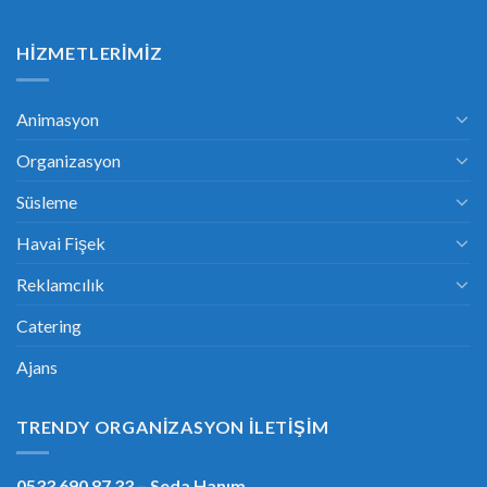
HIZMETLERIMIZ
Animasyon
Organizasyon
Süsleme
Havai Fişek
Reklamcılık
Catering
Ajans
TRENDY ORGANIZASYON İLETIŞIM
0533 690 87 33
– Seda Hanım