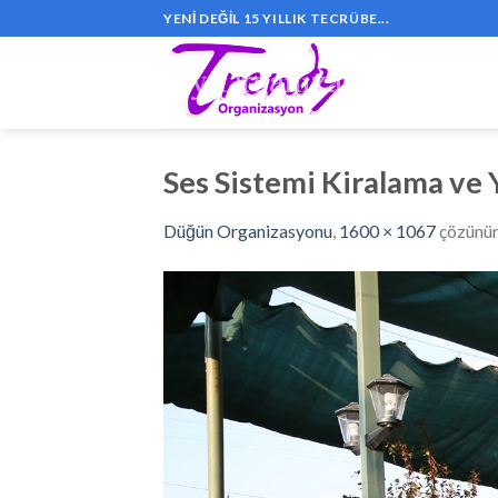
Skip
YENI DEĞIL 15 YILLIK TECRÜBE...
to
content
Ses Sistemi Kiralama ve
Düğün Organizasyonu
,
1600 × 1067
çözünü