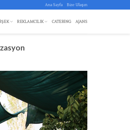
Ana Sayfa
Bize Ulaşın
FIŞEK
REKLAMCILIK
CATERING
AJANS
izasyon