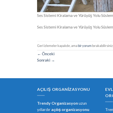
Ses Sistemi Kiralama ve Yürüyüş Yolu Süsl
Ses Sistemi Kiralama ve Yürüyüş Yolu Süsl
Geri izlemeler kapalıdır, ama
bir yorum
bırakabilirsiniz
←
Önceki
Sonraki
→
AÇILIŞ ORGANIZASYONU
EVL
OR
Trendy Organizasyon
uzun
yıllardır
açılış organizasyonu
Tre