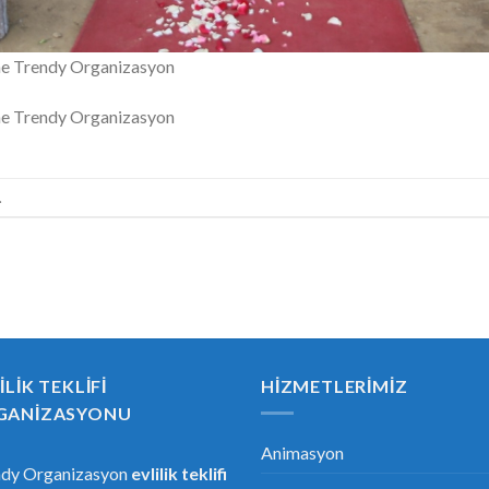
eme Trendy Organizasyon
eme Trendy Organizasyon
.
ILIK TEKLIFI
HIZMETLERIMIZ
GANIZASYONU
Animasyon
ndy Organizasyon
evlilik teklifi