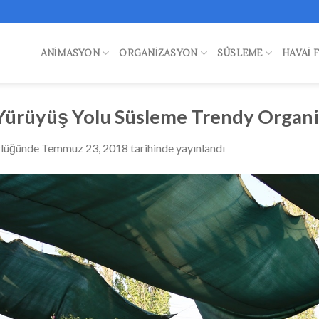
ANIMASYON
ORGANIZASYON
SÜSLEME
HAVAI 
 Yürüyüş Yolu Süsleme Trendy Organ
rlüğünde
Temmuz 23, 2018
tarihinde yayınlandı