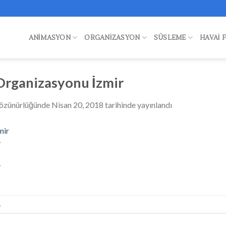
ANIMASYON
ORGANIZASYON
SÜSLEME
HAVAI 
 Organizasyonu İzmir
özünürlüğünde
Nisan 20, 2018
tarihinde yayınlandı
r
r
.