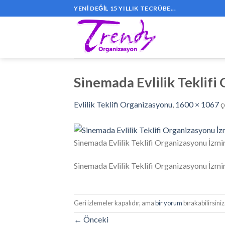
Skip
YENI DEĞIL 15 YILLIK TECRÜBE...
to
content
Sinemada Evlilik Teklifi
Evlilik Teklifi Organizasyonu
,
1600 × 1067
ç
Sinemada Evlilik Teklifi Organizasyonu İzmi
Sinemada Evlilik Teklifi Organizasyonu İzmi
Geri izlemeler kapalıdır, ama
bir yorum
bırakabilirsiniz
←
Önceki