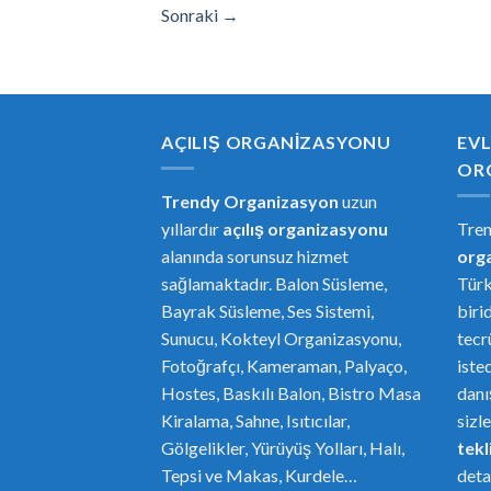
Sonraki
→
AÇILIŞ ORGANIZASYONU
EVL
OR
Trendy Organizasyon
uzun
yıllardır
açılış organizasyonu
Tre
alanında sorunsuz hizmet
or
g
sağlamaktadır. Balon Süsleme,
Türk
Bayrak Süsleme, Ses Sistemi,
biri
Sunucu, Kokteyl Organizasyonu,
tecr
Fotoğrafçı, Kameraman, Palyaço,
iste
Hostes, Baskılı Balon, Bistro Masa
danı
Kiralama, Sahne, Isıtıcılar,
sizl
Gölgelikler, Yürüyüş Yolları, Halı,
tekli
Tepsi ve Makas, Kurdele…
deta