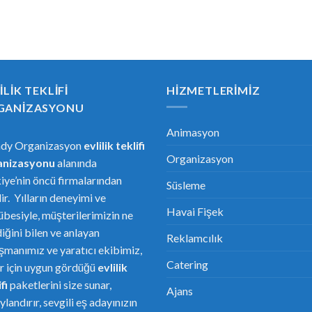
ILIK TEKLIFI
HIZMETLERIMIZ
GANIZASYONU
Animasyon
ndy Organizasyon
evlilik teklifi
Organizasyon
anizasyonu
alanında
iye’nin öncü firmalarından
Süsleme
dir. Yılların deneyimi ve
Havai Fişek
übesiyle, müşterilerimizin ne
diğini bilen ve anlayan
Reklamcılık
şmanımız ve yaratıcı ekibimiz,
Catering
er için uygun gördüğü
evlilik
fi
paketlerini size sunar,
Ajans
ylandırır, sevgili eş adayınızın