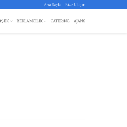
Ana Sayfa
Bize Ulaşın
FIŞEK
REKLAMCILIK
CATERING
AJANS