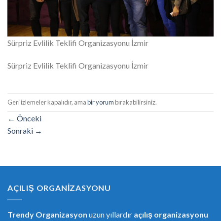
Sürpriz Evlilik Teklifi Organizasyonu İzmir
Sürpriz Evlilik Teklifi Organizasyonu İzmir
Geri izlemeler kapalıdır, ama
bir yorum
bırakabilirsiniz.
←
Önceki
Sonraki
→
AÇILIŞ ORGANIZASYONU
Trendy Organizasyon
uzun yıllardır
açılış organizasyonu