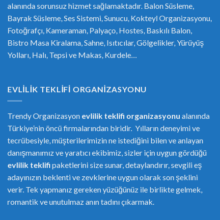
alanında sorunsuz hizmet sağlamaktadır. Balon Süsleme,
Bayrak Süsleme, Ses Sistemi, Sunucu, Kokteyl Organizasyonu,
Fotoğrafçı, Kameraman, Palyaço, Hostes, Baskılı Balon,
Bistro Masa Kiralama, Sahne, Isıtıcılar, Gölgelikler, Yürüyüş
Yolları, Halı, Tepsi ve Makas, Kurdele…
EVLILIK TEKLIFI ORGANIZASYONU
Trendy Organizasyon
evlilik teklifi
or
ganizasyonu
alanında
Türkiye’nin öncü firmalarından biridir. Yılların deneyimi ve
tecrübesiyle, müşterilerimizin ne istediğini bilen ve anlayan
danışmanımız ve yaratıcı ekibimiz, sizler için uygun gördüğü
evlilik teklifi
paketlerini size sunar, detaylandırır, sevgili eş
adayınızın beklenti ve zevklerine uygun olarak son şeklini
verir. Tek yapmanız gereken yüzüğünüz ile birlikte gelmek,
romantik ve unutulmaz anın tadını çıkarmak.