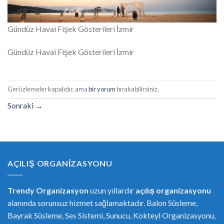
Gündüz Havai Fişek Gösterileri İzmir
Gündüz Havai Fişek Gösterileri İzmir
Geri izlemeler kapalıdır, ama
bir yorum
bırakabilirsiniz.
Sonraki
→
AÇILIŞ ORGANIZASYONU
Trendy Organizasyon
uzun yıllardır
açılış organizasyonu
alanında sorunsuz hizmet sağlamaktadır. Balon Süsleme,
Bayrak Süsleme, Ses Sistemi, Sunucu, Kokteyl Organizasyonu,