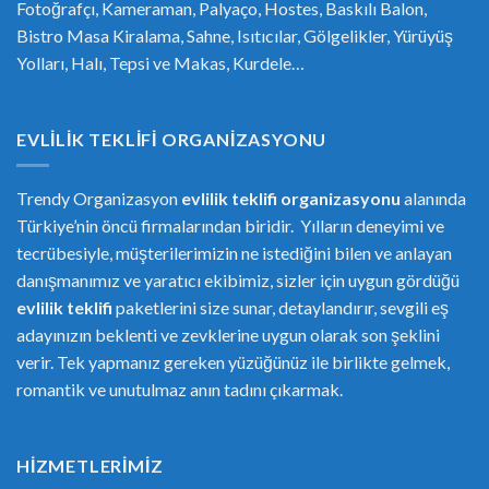
Fotoğrafçı, Kameraman, Palyaço, Hostes, Baskılı Balon,
Bistro Masa Kiralama, Sahne, Isıtıcılar, Gölgelikler, Yürüyüş
Yolları, Halı, Tepsi ve Makas, Kurdele…
EVLILIK TEKLIFI ORGANIZASYONU
Trendy Organizasyon
evlilik teklifi
or
ganizasyonu
alanında
Türkiye’nin öncü firmalarından biridir. Yılların deneyimi ve
tecrübesiyle, müşterilerimizin ne istediğini bilen ve anlayan
danışmanımız ve yaratıcı ekibimiz, sizler için uygun gördüğü
evlilik teklifi
paketlerini size sunar, detaylandırır, sevgili eş
adayınızın beklenti ve zevklerine uygun olarak son şeklini
verir. Tek yapmanız gereken yüzüğünüz ile birlikte gelmek,
romantik ve unutulmaz anın tadını çıkarmak.
HIZMETLERIMIZ