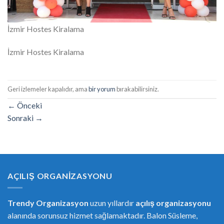
İzmir Hostes Kiralama
İzmir Hostes Kiralama
Geri izlemeler kapalıdır, ama
bir yorum
bırakabilirsiniz.
←
Önceki
Sonraki
→
AÇILIŞ ORGANIZASYONU
Trendy Organizasyon
uzun yıllardır
açılış organizasyonu
alanında sorunsuz hizmet sağlamaktadır. Balon Süsleme,