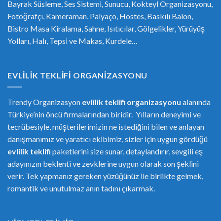
Bayrak Süsleme, Ses Sistemi, Sunucu, Kokteyl Organizasyonu,
Fotoğrafçı, Kameraman, Palyaço, Hostes, Baskılı Balon,
Bistro Masa Kiralama, Sahne, Isıtıcılar, Gölgelikler, Yürüyüş
Yolları, Halı, Tepsi ve Makas, Kurdele…
EVLILIK TEKLIFI ORGANIZASYONU
Trendy Organizasyon
evlilik teklifi
or
ganizasyonu
alanında
Türkiye’nin öncü firmalarından biridir. Yılların deneyimi ve
tecrübesiyle, müşterilerimizin ne istediğini bilen ve anlayan
danışmanımız ve yaratıcı ekibimiz, sizler için uygun gördüğü
evlilik teklifi
paketlerini size sunar, detaylandırır, sevgili eş
adayınızın beklenti ve zevklerine uygun olarak son şeklini
verir. Tek yapmanız gereken yüzüğünüz ile birlikte gelmek,
romantik ve unutulmaz anın tadını çıkarmak.