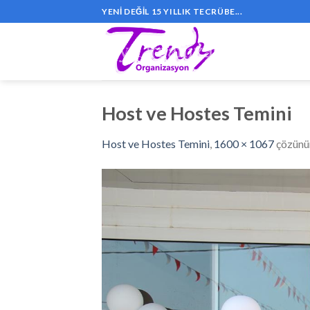
Skip
YENI DEĞIL 15 YILLIK TECRÜBE...
to
content
Host ve Hostes Temini
Host ve Hostes Temini
,
1600 × 1067
çözünü