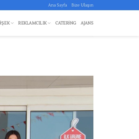
Ana Sayfa
Bize Ulaşın
FIŞEK
REKLAMCILIK
CATERING
AJANS