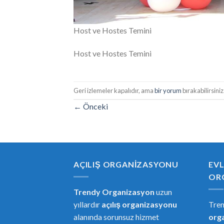
Host ve Hostes Temini
Host ve Hostes Temini
Geri izlemeler kapalıdır, ama
bir yorum
bırakabilirsiniz
←
Önceki
AÇILIŞ ORGANIZASYONU
EVL
OR
Trendy Organizasyon
uzun
yıllardır
açılış organizasyonu
Tre
alanında sorunsuz hizmet
or
g