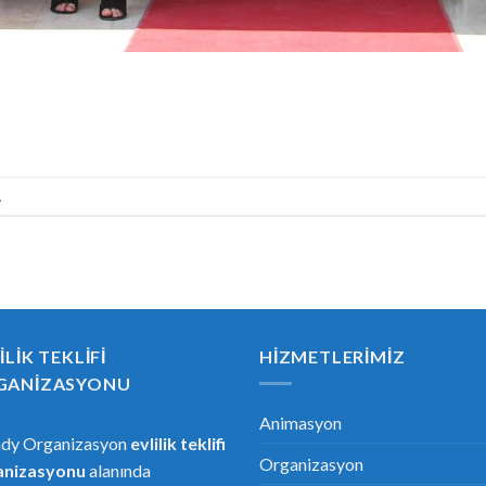
.
ILIK TEKLIFI
HIZMETLERIMIZ
GANIZASYONU
Animasyon
ndy Organizasyon
evlilik teklifi
Organizasyon
anizasyonu
alanında