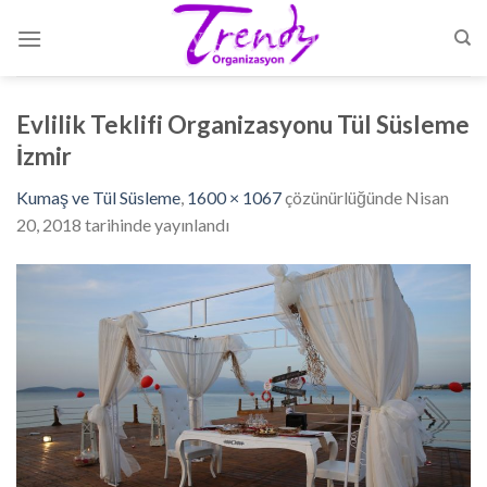
Skip
to
content
Evlilik Teklifi Organizasyonu Tül Süsleme
İzmir
Kumaş ve Tül Süsleme
,
1600 × 1067
çözünürlüğünde
Nisan
20, 2018
tarihinde yayınlandı