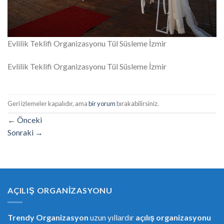
Evlilik Teklifi Organizasyonu Tül Süsleme İzmir
Evlilik Teklifi Organizasyonu Tül Süsleme İzmir
Geri izlemeler kapalıdır, ama
bir yorum
bırakabilirsiniz.
←
Önceki
Sonraki
→
AÇILIŞ ORGANIZASYONU
Trendy Organizasyon
uzun yıllardır
açılış organizasyonu