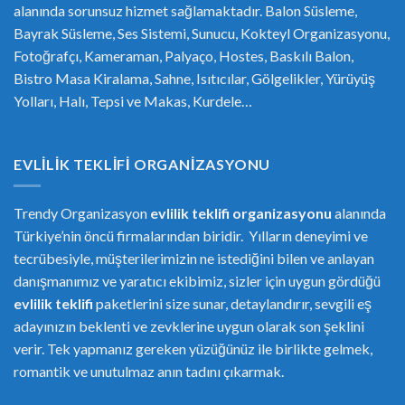
alanında sorunsuz hizmet sağlamaktadır. Balon Süsleme,
Bayrak Süsleme, Ses Sistemi, Sunucu, Kokteyl Organizasyonu,
Fotoğrafçı, Kameraman, Palyaço, Hostes, Baskılı Balon,
Bistro Masa Kiralama, Sahne, Isıtıcılar, Gölgelikler, Yürüyüş
Yolları, Halı, Tepsi ve Makas, Kurdele…
EVLILIK TEKLIFI ORGANIZASYONU
Trendy Organizasyon
evlilik teklifi
or
ganizasyonu
alanında
Türkiye’nin öncü firmalarından biridir. Yılların deneyimi ve
tecrübesiyle, müşterilerimizin ne istediğini bilen ve anlayan
danışmanımız ve yaratıcı ekibimiz, sizler için uygun gördüğü
evlilik teklifi
paketlerini size sunar, detaylandırır, sevgili eş
adayınızın beklenti ve zevklerine uygun olarak son şeklini
verir. Tek yapmanız gereken yüzüğünüz ile birlikte gelmek,
romantik ve unutulmaz anın tadını çıkarmak.