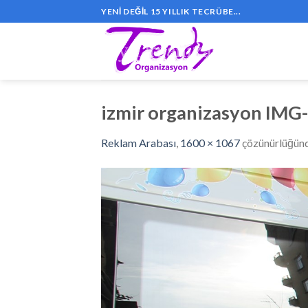
Skip
YENI DEĞIL 15 YILLIK TECRÜBE...
to
content
izmir organizasyon IMG
Reklam Arabası
,
1600 × 1067
çözünürlüğün