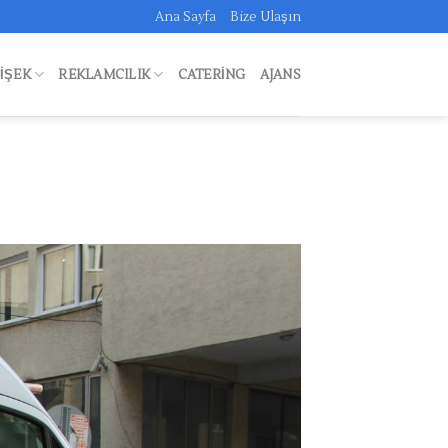
Ana Sayfa
Bize Ulaşın
FIŞEK
REKLAMCILIK
CATERING
AJANS