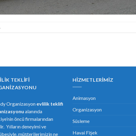
.
ILIK TEKLIFI
HIZMETLERIMIZ
GANIZASYONU
Animasyon
ndy Organizasyon
evlilik teklifi
Organizasyon
anizasyonu
alanında
iye’nin öncü firmalarından
Süsleme
dir. Yılların deneyimi ve
Havai Fişek
übesiyle, müşterilerimizin ne