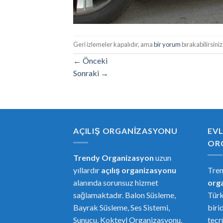
Geri izlemeler kapalıdır, ama
bir yorum
bırakabilirsiniz
←
Önceki
Sonraki
→
AÇILIŞ ORGANIZASYONU
EVL
OR
Trendy Organizasyon
uzun
yıllardır
açılış organizasyonu
Tre
alanında sorunsuz hizmet
or
g
sağlamaktadır. Balon Süsleme,
Türk
Bayrak Süsleme, Ses Sistemi,
biri
Sunucu, Kokteyl Organizasyonu,
tecr