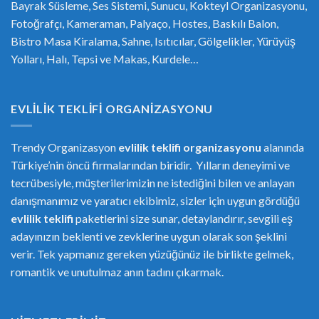
Bayrak Süsleme, Ses Sistemi, Sunucu, Kokteyl Organizasyonu,
Fotoğrafçı, Kameraman, Palyaço, Hostes, Baskılı Balon,
Bistro Masa Kiralama, Sahne, Isıtıcılar, Gölgelikler, Yürüyüş
Yolları, Halı, Tepsi ve Makas, Kurdele…
EVLILIK TEKLIFI ORGANIZASYONU
Trendy Organizasyon
evlilik teklifi
or
ganizasyonu
alanında
Türkiye’nin öncü firmalarından biridir. Yılların deneyimi ve
tecrübesiyle, müşterilerimizin ne istediğini bilen ve anlayan
danışmanımız ve yaratıcı ekibimiz, sizler için uygun gördüğü
evlilik teklifi
paketlerini size sunar, detaylandırır, sevgili eş
adayınızın beklenti ve zevklerine uygun olarak son şeklini
verir. Tek yapmanız gereken yüzüğünüz ile birlikte gelmek,
romantik ve unutulmaz anın tadını çıkarmak.