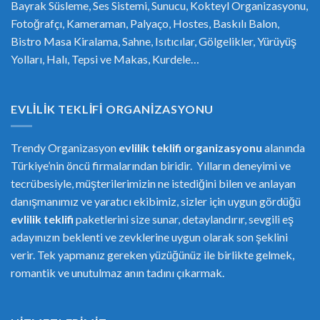
Bayrak Süsleme, Ses Sistemi, Sunucu, Kokteyl Organizasyonu,
Fotoğrafçı, Kameraman, Palyaço, Hostes, Baskılı Balon,
Bistro Masa Kiralama, Sahne, Isıtıcılar, Gölgelikler, Yürüyüş
Yolları, Halı, Tepsi ve Makas, Kurdele…
EVLILIK TEKLIFI ORGANIZASYONU
Trendy Organizasyon
evlilik teklifi
or
ganizasyonu
alanında
Türkiye’nin öncü firmalarından biridir. Yılların deneyimi ve
tecrübesiyle, müşterilerimizin ne istediğini bilen ve anlayan
danışmanımız ve yaratıcı ekibimiz, sizler için uygun gördüğü
evlilik teklifi
paketlerini size sunar, detaylandırır, sevgili eş
adayınızın beklenti ve zevklerine uygun olarak son şeklini
verir. Tek yapmanız gereken yüzüğünüz ile birlikte gelmek,
romantik ve unutulmaz anın tadını çıkarmak.