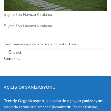
Şişme Top Havuzu Kiralama
Şişme Top Havuzu Kiralama
Geri izlemeler kapalıdır, ama
bir yorum
bırakabilirsiniz.
←
Önceki
Sonraki
→
AÇILIŞ ORGANIZASYONU
Trendy Organizasyon
uzun yıllardır
açılış organizasyonu
alanında sorunsuz hizmet sağlamaktadır. Balon Süsleme,