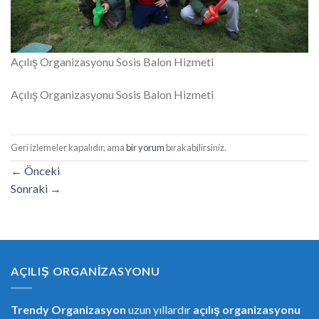
Açılış Organizasyonu Sosis Balon Hizmeti
Açılış Organizasyonu Sosis Balon Hizmeti
Geri izlemeler kapalıdır, ama
bir yorum
bırakabilirsiniz.
←
Önceki
Sonraki
→
AÇILIŞ ORGANIZASYONU
Trendy Organizasyon
uzun yıllardır
açılış organizasyonu