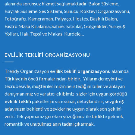
alanında sorunsuz hizmet sağlamaktadır. Balon Süsleme,
Bayrak Süsleme, Ses Sistemi, Sunucu, Kokteyl Organizasyonu,
Fotoğrafçı, Kameraman, Palyaço, Hostes, Baskılı Balon,
Bistro Masa Kiralama, Sahne, Isıtıcılar, Gölgelikler, Yürüyüş
Yolları, Halı, Tepsi ve Makas, Kurdele…
EVLILIK TEKLIFI ORGANIZASYONU
Trendy Organizasyon
evlilik teklifi
or
ganizasyonu
alanında
Türkiye’nin öncü firmalarından biridir. Yılların deneyimi ve
tecrübesiyle, müşterilerimizin ne istediğini bilen ve anlayan
danışmanımız ve yaratıcı ekibimiz, sizler için uygun gördüğü
evlilik teklifi
paketlerini size sunar, detaylandırır, sevgili eş
adayınızın beklenti ve zevklerine uygun olarak son şeklini
verir. Tek yapmanız gereken yüzüğünüz ile birlikte gelmek,
romantik ve unutulmaz anın tadını çıkarmak.