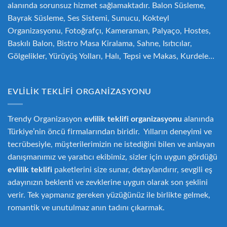
alanında sorunsuz hizmet sağlamaktadır. Balon Süsleme,
Bayrak Süsleme, Ses Sistemi, Sunucu, Kokteyl
Organizasyonu, Fotoğrafçı, Kameraman, Palyaço, Hostes,
Baskılı Balon, Bistro Masa Kiralama, Sahne, Isıtıcılar,
Gölgelikler, Yürüyüş Yolları, Halı, Tepsi ve Makas, Kurdele…
EVLILIK TEKLIFI ORGANIZASYONU
Trendy Organizasyon
evlilik teklifi
or
ganizasyonu
alanında
Türkiye’nin öncü firmalarından biridir. Yılların deneyimi ve
tecrübesiyle, müşterilerimizin ne istediğini bilen ve anlayan
danışmanımız ve yaratıcı ekibimiz, sizler için uygun gördüğü
evlilik teklifi
paketlerini size sunar, detaylandırır, sevgili eş
adayınızın beklenti ve zevklerine uygun olarak son şeklini
verir. Tek yapmanız gereken yüzüğünüz ile birlikte gelmek,
romantik ve unutulmaz anın tadını çıkarmak.