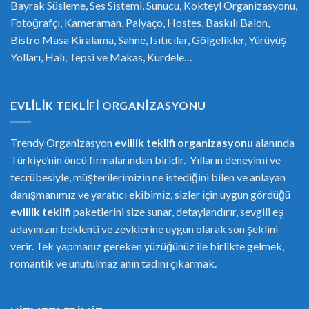
Bayrak Süsleme, Ses Sistemi, Sunucu, Kokteyl Organizasyonu,
Fotoğrafçı, Kameraman, Palyaço, Hostes, Baskılı Balon,
Bistro Masa Kiralama, Sahne, Isıtıcılar, Gölgelikler, Yürüyüş
Yolları, Halı, Tepsi ve Makas, Kurdele…
EVLILIK TEKLIFI ORGANIZASYONU
Trendy Organizasyon
evlilik teklifi
or
ganizasyonu
alanında
Türkiye’nin öncü firmalarından biridir. Yılların deneyimi ve
tecrübesiyle, müşterilerimizin ne istediğini bilen ve anlayan
danışmanımız ve yaratıcı ekibimiz, sizler için uygun gördüğü
evlilik teklifi
paketlerini size sunar, detaylandırır, sevgili eş
adayınızın beklenti ve zevklerine uygun olarak son şeklini
verir. Tek yapmanız gereken yüzüğünüz ile birlikte gelmek,
romantik ve unutulmaz anın tadını çıkarmak.