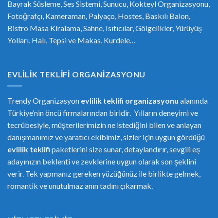
Bayrak Süsleme, Ses Sistemi, Sunucu, Kokteyl Organizasyonu,
Fotoğrafçı, Kameraman, Palyaço, Hostes, Baskılı Balon,
Bistro Masa Kiralama, Sahne, Isıtıcılar, Gölgelikler, Yürüyüş
Yolları, Halı, Tepsi ve Makas, Kurdele…
EVLILIK TEKLIFI ORGANIZASYONU
Trendy Organizasyon
evlilik teklifi
or
ganizasyonu
alanında
Türkiye’nin öncü firmalarından biridir. Yılların deneyimi ve
tecrübesiyle, müşterilerimizin ne istediğini bilen ve anlayan
danışmanımız ve yaratıcı ekibimiz, sizler için uygun gördüğü
evlilik teklifi
paketlerini size sunar, detaylandırır, sevgili eş
adayınızın beklenti ve zevklerine uygun olarak son şeklini
verir. Tek yapmanız gereken yüzüğünüz ile birlikte gelmek,
romantik ve unutulmaz anın tadını çıkarmak.