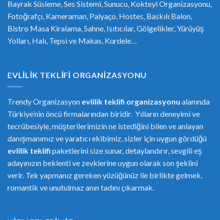
Bayrak Süsleme, Ses Sistemi, Sunucu, Kokteyl Organizasyonu,
Fotoğrafçı, Kameraman, Palyaço, Hostes, Baskılı Balon,
Bistro Masa Kiralama, Sahne, Isıtıcılar, Gölgelikler, Yürüyüş
Yolları, Halı, Tepsi ve Makas, Kurdele…
EVLILIK TEKLIFI ORGANIZASYONU
Trendy Organizasyon
evlilik teklifi
or
ganizasyonu
alanında
Türkiye’nin öncü firmalarından biridir. Yılların deneyimi ve
tecrübesiyle, müşterilerimizin ne istediğini bilen ve anlayan
danışmanımız ve yaratıcı ekibimiz, sizler için uygun gördüğü
evlilik teklifi
paketlerini size sunar, detaylandırır, sevgili eş
adayınızın beklenti ve zevklerine uygun olarak son şeklini
verir. Tek yapmanız gereken yüzüğünüz ile birlikte gelmek,
romantik ve unutulmaz anın tadını çıkarmak.