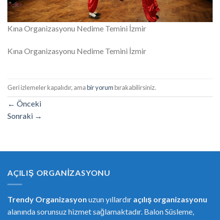
Kına Organizasyonu Nedime Temini İzmir
Kına Organizasyonu Nedime Temini İzmir
Geri izlemeler kapalıdır, ama
bir yorum
bırakabilirsiniz.
←
Önceki
Sonraki
→
AÇILIŞ ORGANIZASYONU
Trendy Organizasyon
uzun yıllardır
açılış organizasyonu
alanında sorunsuz hizmet sağlamaktadır. Balon Süsleme,