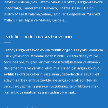
Bayrak Süsleme, Ses Sistemi, Sunucu, Kokteyl Organizasyonu,
Fotoğrafçı, Kameraman, Palyaço, Hostes, Baskılı Balon,
Bistro Masa Kiralama, Sahne, Isıtıcılar, Gölgelikler, Yürüyüş
Yolları, Halı, Tepsi ve Makas, Kurdele…
EVLILIK TEKLIFI ORGANIZASYONU
Trendy Organizasyon
evlilik teklifi
or
ganizasyonu
alanında
Türkiye’nin öncü firmalarından biridir. Yılların deneyimi ve
tecrübesiyle, müşterilerimizin ne istediğini bilen ve anlayan
danışmanımız ve yaratıcı ekibimiz, sizler için uygun gördüğü
evlilik teklifi
paketlerini size sunar, detaylandırır, sevgili eş
adayınızın beklenti ve zevklerine uygun olarak son şeklini
verir. Tek yapmanız gereken yüzüğünüz ile birlikte gelmek,
romantik ve unutulmaz anın tadını çıkarmak.