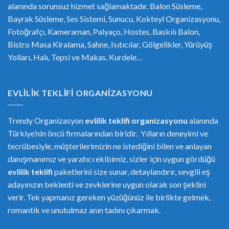
alanında sorunsuz hizmet sağlamaktadır. Balon Süsleme,
Bayrak Süsleme, Ses Sistemi, Sunucu, Kokteyl Organizasyonu,
Fotoğrafçı, Kameraman, Palyaço, Hostes, Baskılı Balon,
Bistro Masa Kiralama, Sahne, Isıtıcılar, Gölgelikler, Yürüyüş
Yolları, Halı, Tepsi ve Makas, Kurdele…
EVLILIK TEKLIFI ORGANIZASYONU
Trendy Organizasyon
evlilik teklifi
or
ganizasyonu
alanında
Türkiye’nin öncü firmalarından biridir. Yılların deneyimi ve
tecrübesiyle, müşterilerimizin ne istediğini bilen ve anlayan
danışmanımız ve yaratıcı ekibimiz, sizler için uygun gördüğü
evlilik teklifi
paketlerini size sunar, detaylandırır, sevgili eş
adayınızın beklenti ve zevklerine uygun olarak son şeklini
verir. Tek yapmanız gereken yüzüğünüz ile birlikte gelmek,
romantik ve unutulmaz anın tadını çıkarmak.