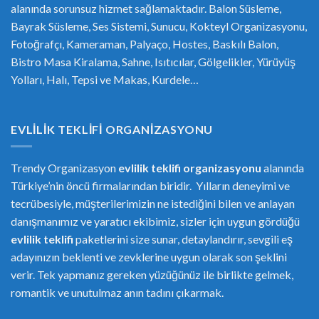
alanında sorunsuz hizmet sağlamaktadır. Balon Süsleme,
Bayrak Süsleme, Ses Sistemi, Sunucu, Kokteyl Organizasyonu,
Fotoğrafçı, Kameraman, Palyaço, Hostes, Baskılı Balon,
Bistro Masa Kiralama, Sahne, Isıtıcılar, Gölgelikler, Yürüyüş
Yolları, Halı, Tepsi ve Makas, Kurdele…
EVLILIK TEKLIFI ORGANIZASYONU
Trendy Organizasyon
evlilik teklifi
or
ganizasyonu
alanında
Türkiye’nin öncü firmalarından biridir. Yılların deneyimi ve
tecrübesiyle, müşterilerimizin ne istediğini bilen ve anlayan
danışmanımız ve yaratıcı ekibimiz, sizler için uygun gördüğü
evlilik teklifi
paketlerini size sunar, detaylandırır, sevgili eş
adayınızın beklenti ve zevklerine uygun olarak son şeklini
verir. Tek yapmanız gereken yüzüğünüz ile birlikte gelmek,
romantik ve unutulmaz anın tadını çıkarmak.