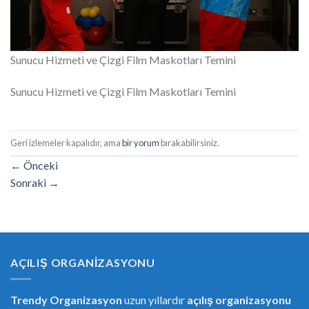
Sunucu Hizmeti ve Çizgi Film Maskotları Temini
Sunucu Hizmeti ve Çizgi Film Maskotları Temini
Geri izlemeler kapalıdır, ama
bir yorum
bırakabilirsiniz.
←
Önceki
Sonraki
→
AÇILIŞ ORGANIZASYONU
Trendy Organizasyon
uzun yıllardır
açılış organizasyonu