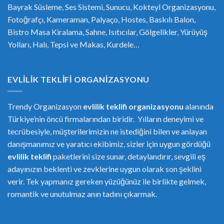
Bayrak Süsleme, Ses Sistemi, Sunucu, Kokteyl Organizasyonu,
Fotoğrafçı, Kameraman, Palyaço, Hostes, Baskılı Balon,
Bistro Masa Kiralama, Sahne, Isıtıcılar, Gölgelikler, Yürüyüş
Yolları, Halı, Tepsi ve Makas, Kurdele…
EVLILIK TEKLIFI ORGANIZASYONU
Trendy Organizasyon
evlilik teklifi
or
ganizasyonu
alanında
Türkiye’nin öncü firmalarından biridir. Yılların deneyimi ve
tecrübesiyle, müşterilerimizin ne istediğini bilen ve anlayan
danışmanımız ve yaratıcı ekibimiz, sizler için uygun gördüğü
evlilik teklifi
paketlerini size sunar, detaylandırır, sevgili eş
adayınızın beklenti ve zevklerine uygun olarak son şeklini
verir. Tek yapmanız gereken yüzüğünüz ile birlikte gelmek,
romantik ve unutulmaz anın tadını çıkarmak.