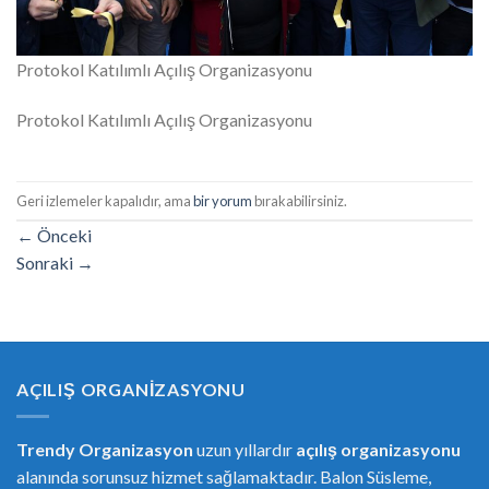
Protokol Katılımlı Açılış Organizasyonu
Protokol Katılımlı Açılış Organizasyonu
Geri izlemeler kapalıdır, ama
bir yorum
bırakabilirsiniz.
←
Önceki
Sonraki
→
AÇILIŞ ORGANIZASYONU
Trendy Organizasyon
uzun yıllardır
açılış organizasyonu
alanında sorunsuz hizmet sağlamaktadır. Balon Süsleme,