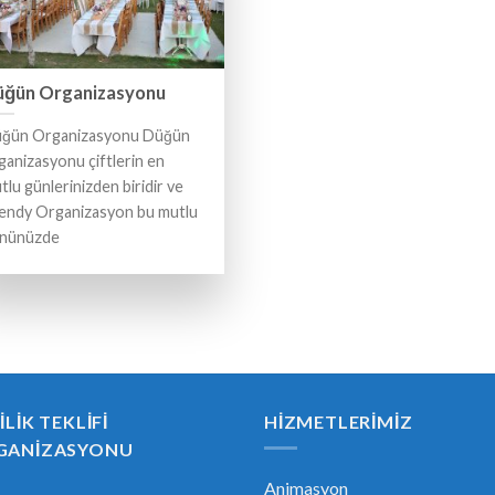
üğün Organizasyonu
ğün Organizasyonu Düğün
ganizasyonu çiftlerin en
tlu günlerinizden biridir ve
endy Organizasyon bu mutlu
nünüzde
ILIK TEKLIFI
HIZMETLERIMIZ
GANIZASYONU
Animasyon