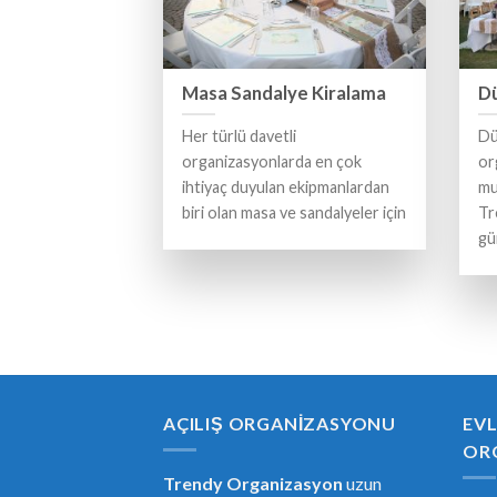
Masa Sandalye Kiralama
D
Her türlü davetli
Dü
organizasyonlarda en çok
or
ihtiyaç duyulan ekipmanlardan
mu
biri olan masa ve sandalyeler için
Tr
gü
AÇILIŞ ORGANIZASYONU
EVL
OR
Trendy Organizasyon
uzun