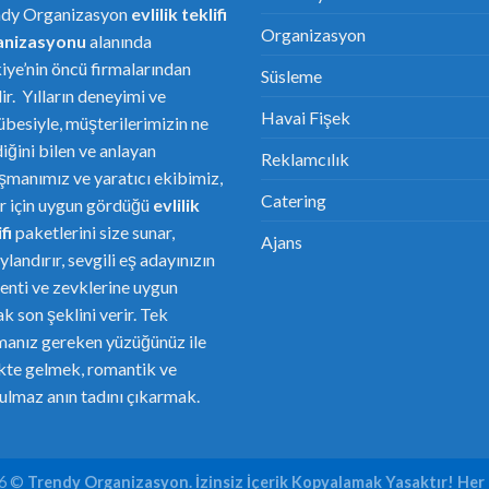
ndy Organizasyon
evlilik teklifi
Organizasyon
anizasyonu
alanında
iye’nin öncü firmalarından
Süsleme
dir. Yılların deneyimi ve
Havai Fişek
übesiyle, müşterilerimizin ne
diğini bilen ve anlayan
Reklamcılık
şmanımız ve yaratıcı ekibimiz,
Catering
er için uygun gördüğü
evlilik
fi
paketlerini size sunar,
Ajans
ylandırır, sevgili eş adayınızın
enti ve zevklerine uygun
ak son şeklini verir. Tek
anız gereken yüzüğünüz ile
ikte gelmek, romantik ve
ulmaz anın tadını çıkarmak.
26 ©
Trendy Organizasyon. İzinsiz İçerik Kopyalamak Yasaktır! Her 