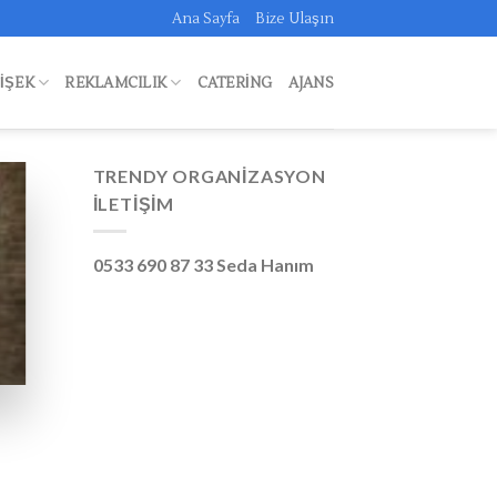
Ana Sayfa
Bize Ulaşın
FIŞEK
REKLAMCILIK
CATERING
AJANS
TRENDY ORGANIZASYON
İLETIŞIM
0533 690 87 33 Seda Hanım