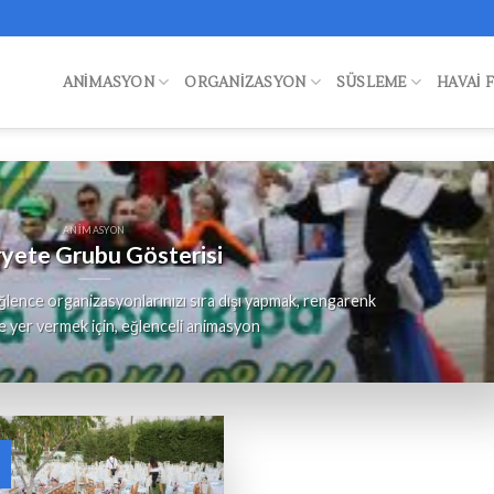
ANIMASYON
ORGANIZASYON
SÜSLEME
HAVAI 
ANIMASYON
yete Grubu Gösterisi
lence organizasyonlarınızı sıra dışı yapmak, rengarenk
e yer vermek için, eğlenceli animasyon