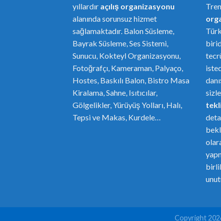
yıllardır
açılış organizasyonu
Tre
alanında sorunsuz hizmet
or
g
sağlamaktadır. Balon Süsleme,
Türk
Bayrak Süsleme, Ses Sistemi,
biri
Sunucu, Kokteyl Organizasyonu,
tecr
Fotoğrafçı, Kameraman, Palyaço,
iste
Hostes, Baskılı Balon, Bistro Masa
danı
Kiralama, Sahne, Isıtıcılar,
sizl
Gölgelikler, Yürüyüş Yolları, Halı,
tekli
Tepsi ve Makas, Kurdele…
deta
bekl
olar
yapm
birl
unut
Copyright 20