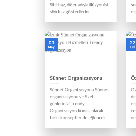
Sihirbaz, diğer adıyla illüzyonist,
su
sihirbaz gösterilerini
or
03
22
May
Eyl
Sünnet Organizasyonu
Öz
Sünnet Organizasyonu Sünnet
Öz
organizasyonu ve özel
de
günlerinizi Trendy
or
Organizasyon firması olarak
çe
farklı konseptler de eğlenceli
ne