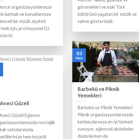
lence organizasyonlarınıza
görenekleri ve eski Türk
nk katmak ve konuklarınıza
kültürünü yaşatan bir müzik ve
lenceli bir müzik ziyafeti
sahne gösterisidir.
rmek için, profesyonel DJ
sterisi
03
May
Barbekü ve Piknik
Yemekleri
hveci Güzeli
Barbekü ve Piknik Yemekleri
Piknik organizasyonlarınızda
hveci Güzeli Eğlence
katılımcılarınıza en iyi hizmeti
ganizasyonlarınızda nostaljik
sunuyor, eğlenceli aktiviteler
kak satıcılarımızla,
düzenlerken de
vetlilerinize hem lezzetli