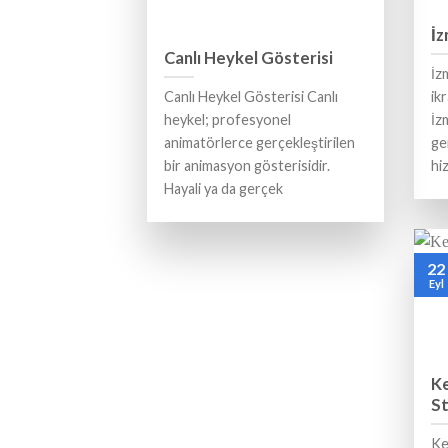
İz
Canlı Heykel Gösterisi
İz
Canlı Heykel Gösterisi Canlı
ikr
heykel; profesyonel
İz
animatörlerce gerçekleştirilen
ge
bir animasyon gösterisidir.
hi
Hayali ya da gerçek
22
Eyl
Ke
St
Ke