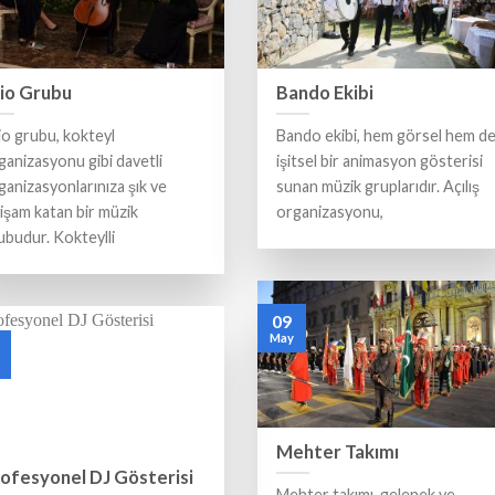
io Grubu
Bando Ekibi
io grubu, kokteyl
Bando ekibi, hem görsel hem d
ganizasyonu gibi davetli
işitsel bir animasyon gösterisi
ganizasyonlarınıza şık ve
sunan müzik gruplarıdır. Açılış
tişam katan bir müzik
organizasyonu,
ubudur. Kokteylli
09
May
Mehter Takımı
ofesyonel DJ Gösterisi
Mehter takımı, gelenek ve