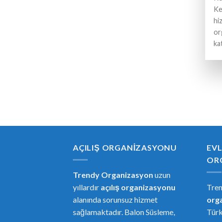
Ke
hi
or
ka
AÇILIŞ ORGANIZASYONU
EVL
OR
Trendy Organizasyon
uzun
yıllardır
açılış organizasyonu
Tre
alanında sorunsuz hizmet
or
g
sağlamaktadır. Balon Süsleme,
Türk