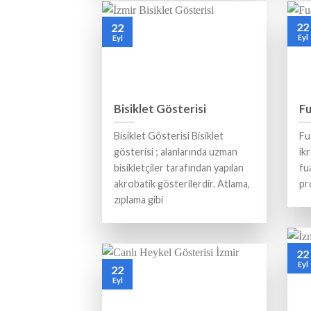
22
22
Eyl
Eyl
Bisiklet Gösterisi
Fu
Bisiklet Gösterisi Bisiklet
Fu
gösterisi ; alanlarında uzman
ik
bisikletçiler tarafından yapılan
fu
akrobatik gösterilerdir. Atlama,
pr
zıplama gibi
22
Eyl
22
Eyl