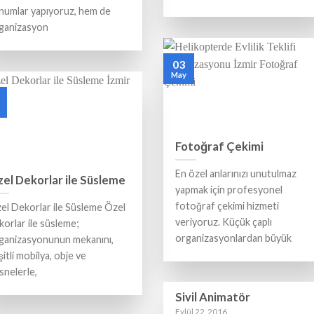
numlar yapıyoruz, hem de
ganizasyon
03
May
Fotoğraf Çekimi
En özel anlarınızı unutulmaz
el Dekorlar ile Süsleme
yapmak için profesyonel
fotoğraf çekimi hizmeti
el Dekorlar ile Süsleme Özel
veriyoruz. Küçük çaplı
korlar ile süsleme;
organizasyonlardan büyük
ganizasyonunun mekanını,
şitli mobilya, obje ve
snelerle,
Sivil Animatör
Eylül 22, 2016