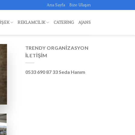
Ana Sayfa
Bize Ulaşın
FIŞEK
REKLAMCILIK
CATERING
AJANS
TRENDY ORGANIZASYON
İLETIŞIM
0533 690 87 33 Seda Hanım