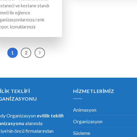
staneci ve kestane standı
zmeti ile eğlence
ganizasyonlarınıza renk
tıyor, konuklarınıza
1
2
ILIK TEKLIFI
HIZMETLERIMIZ
GANIZASYONU
Animasyon
ndy Organizasyon
evlilik teklifi
Organizasyon
anizasyonu
alanında
iye’nin öncü firmalarından
Süsleme