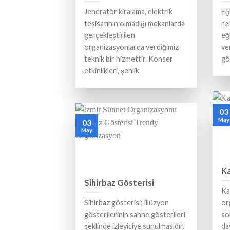
Jeneratör kiralama, elektrik
Eğ
tesisatının olmadığı mekanlarda
re
gerçekleştirilen
eğ
organizasyonlarda verdiğimiz
ve
teknik bir hizmettir. Konser
gö
etkinlikleri, şenlik
03
May
03
May
Ka
Sihirbaz Gösterisi
Ka
Sihirbaz gösterisi; illüzyon
or
gösterilerinin sahne gösterileri
so
şeklinde izleyiciye sunulmasıdır.
da