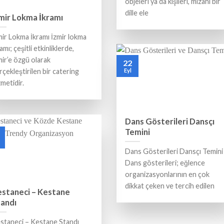
objeleri ya da kişileri, mizahi bir
dille ele
mir Lokma İkramı
mir Lokma İkramı İzmir lokma
amı; çeşitli etkinliklerde,
mir’e özgü olarak
22
rçekleştirilen bir catering
Eyl
zmetidir.
Dans Gösterileri Dansçı
Temini
Dans Gösterileri Dansçı Temini
Dans gösterileri; eğlence
organizasyonlarının en çok
dikkat çeken ve tercih edilen
staneci – Kestane
andı
staneci – Kestane Standı