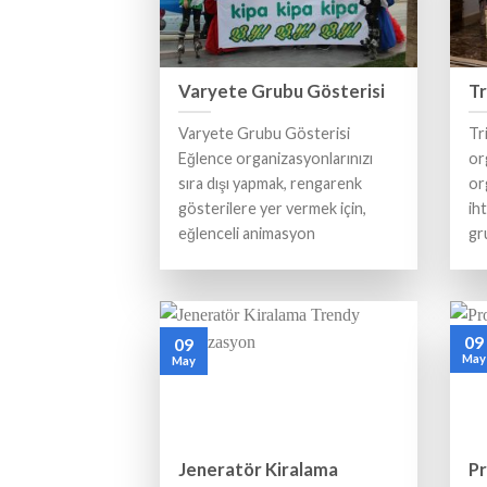
Varyete Grubu Gösterisi
Tr
Varyete Grubu Gösterisi
Tr
Eğlence organizasyonlarınızı
or
sıra dışı yapmak, rengarenk
or
gösterilere yer vermek için,
ih
eğlenceli animasyon
gr
09
09
May
May
Jeneratör Kiralama
Pr