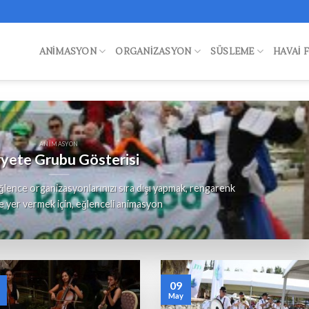
ANIMASYON
ORGANIZASYON
SÜSLEME
HAVAI 
ANIMASYON
yete Grubu Gösterisi
lence organizasyonlarınızı sıra dışı yapmak, rengarenk
e yer vermek için, eğlenceli animasyon
09
May