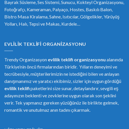
Bayrak Süsleme, Ses Sistemi, Sunucu, Kokteyl Organizasyonu,
Fotoğrafçı, Kameraman, Palyaço, Hostes, Baskılı Balon,
Bistro Masa Kiralama, Sahne, Isıtıcılar, Gölgelikler, Yürüyüş
Yolları, Halı, Tepsi ve Makas, Kurdele…
EVLILIK TEKLIFI ORGANIZASYONU
Trendy Organizasyon
evlilik teklifi
or
ganizasyonu
alanında
Türkiye’nin öncü firmalarından biridir. Yılların deneyimi ve
tecrübesiyle, müşterilerimizin ne istediğini bilen ve anlayan
danışmanımız ve yaratıcı ekibimiz, sizler için uygun gördüğü
evlilik teklifi
paketlerini size sunar, detaylandırır, sevgili eş
adayınızın beklenti ve zevklerine uygun olarak son şeklini
verir. Tek yapmanız gereken yüzüğünüz ile birlikte gelmek,
romantik ve unutulmaz anın tadını çıkarmak.