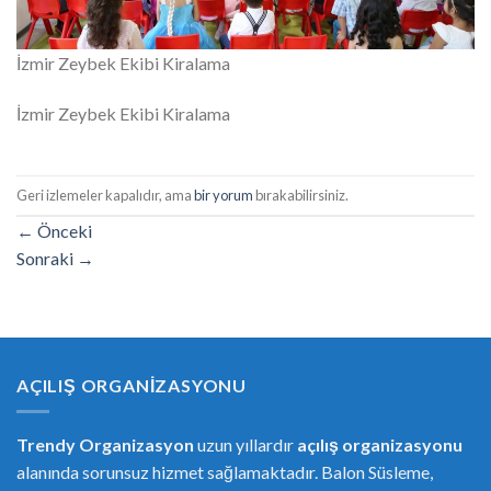
İzmir Zeybek Ekibi Kiralama
İzmir Zeybek Ekibi Kiralama
Geri izlemeler kapalıdır, ama
bir yorum
bırakabilirsiniz.
←
Önceki
Sonraki
→
AÇILIŞ ORGANIZASYONU
Trendy Organizasyon
uzun yıllardır
açılış organizasyonu
alanında sorunsuz hizmet sağlamaktadır. Balon Süsleme,