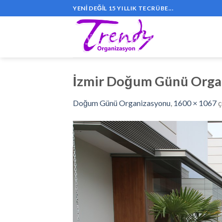
Skip
YENI DEĞIL 15 YILLIK TECRÜBE...
to
content
İzmir Doğum Günü Orga
Doğum Günü Organizasyonu
,
1600 × 1067
ç