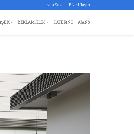
Ana Sayfa
Bize Ulaşın
FIŞEK
REKLAMCILIK
CATERING
AJANS