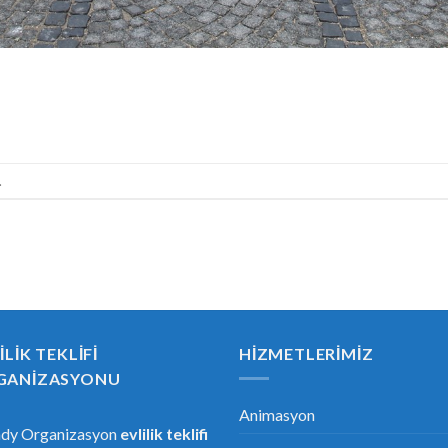
.
ILIK TEKLIFI
HIZMETLERIMIZ
GANIZASYONU
Animasyon
ndy Organizasyon
evlilik teklifi