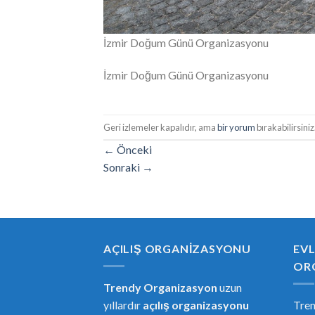
İzmir Doğum Günü Organizasyonu
İzmir Doğum Günü Organizasyonu
Geri izlemeler kapalıdır, ama
bir yorum
bırakabilirsiniz
←
Önceki
Sonraki
→
AÇILIŞ ORGANIZASYONU
EVL
OR
Trendy Organizasyon
uzun
yıllardır
açılış organizasyonu
Tre