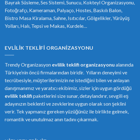
Bayrak Süsleme, Ses Sistemi, Sunucu, Kokteyl Organizasyonu,
Fotoğrafçı, Kameraman, Palyaço, Hostes, Baskılı Balon,
Bistro Masa Kiralama, Sahne, Isıtıcılar, Gölgelikler, Yürüyüş
Yolları, Halı, Tepsi ve Makas, Kurdele…
EVLILIK TEKLIFI ORGANIZASYONU
Trendy Organizasyon
evlilik teklifi
or
ganizasyonu
alanında
Türkiye’nin öncü firmalarından biridir. Yılların deneyimi ve
tecrübesiyle, müşterilerimizin ne istediğini bilen ve anlayan
danışmanımız ve yaratıcı ekibimiz, sizler için uygun gördüğü
evlilik teklifi
paketlerini size sunar, detaylandırır, sevgili eş
adayınızın beklenti ve zevklerine uygun olarak son şeklini
verir. Tek yapmanız gereken yüzüğünüz ile birlikte gelmek,
romantik ve unutulmaz anın tadını çıkarmak.