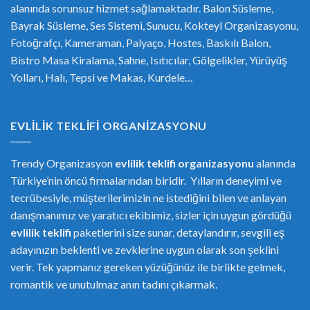
alanında sorunsuz hizmet sağlamaktadır. Balon Süsleme,
Bayrak Süsleme, Ses Sistemi, Sunucu, Kokteyl Organizasyonu,
Fotoğrafçı, Kameraman, Palyaço, Hostes, Baskılı Balon,
Bistro Masa Kiralama, Sahne, Isıtıcılar, Gölgelikler, Yürüyüş
Yolları, Halı, Tepsi ve Makas, Kurdele…
EVLILIK TEKLIFI ORGANIZASYONU
Trendy Organizasyon
evlilik teklifi
or
ganizasyonu
alanında
Türkiye’nin öncü firmalarından biridir. Yılların deneyimi ve
tecrübesiyle, müşterilerimizin ne istediğini bilen ve anlayan
danışmanımız ve yaratıcı ekibimiz, sizler için uygun gördüğü
evlilik teklifi
paketlerini size sunar, detaylandırır, sevgili eş
adayınızın beklenti ve zevklerine uygun olarak son şeklini
verir. Tek yapmanız gereken yüzüğünüz ile birlikte gelmek,
romantik ve unutulmaz anın tadını çıkarmak.