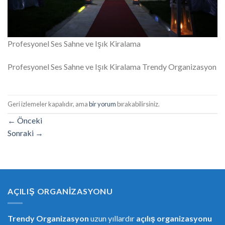
Profesyonel Ses Sahne ve Işık Kiralama
Profesyonel Ses Sahne ve Işık Kiralama Trendy Organizasyon
Geri izlemeler kapalıdır, ama
bir yorum
bırakabilirsiniz.
←
Önceki
Sonraki
→
AÇILIŞ ORGANIZASYONU
Trendy Organizasyon
uzun yıllardır
açılış organizasyonu