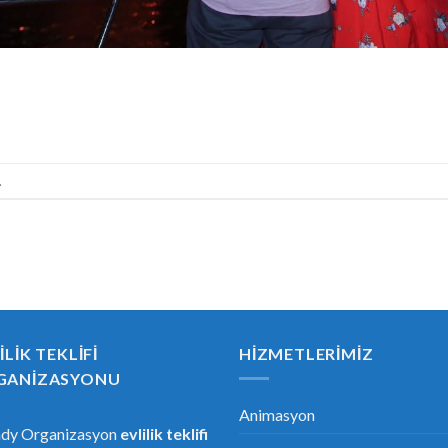
.
ILIK TEKLIFI
HIZMETLERIMIZ
GANIZASYONU
Animasyon
ndy Organizasyon
evlilik teklifi