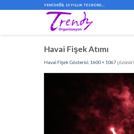
Skip
YENI DEĞIL 15 YILLIK TECRÜBE...
to
content
Havai Fişek Atımı
Havai Fişek Gösterisi
,
1600 × 1067
çözünür