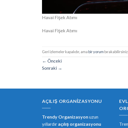
Havai Fişek Atımı
Havai Fişek Atımı
Geri izlemeler kapalıdır, ama
bir yorum
bırakabilirsiniz
←
Önceki
Sonraki
→
AÇILIŞ ORGANIZASYONU
EVL
OR
Trendy Organizasyon
uzun
yıllardır
açılış organizasyonu
Tre