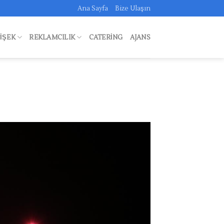
Ana Sayfa
Bize Ulaşın
FIŞEK
REKLAMCILIK
CATERING
AJANS