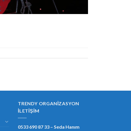
TRENDY ORGANIZASYON
İLETIŞIM
0533 690 87 33
– Seda Hanım