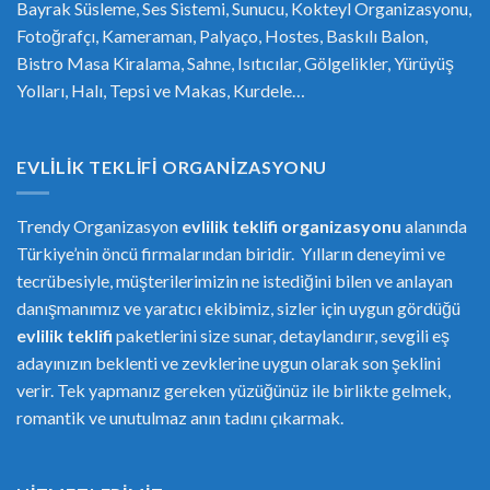
Bayrak Süsleme, Ses Sistemi, Sunucu, Kokteyl Organizasyonu,
Fotoğrafçı, Kameraman, Palyaço, Hostes, Baskılı Balon,
Bistro Masa Kiralama, Sahne, Isıtıcılar, Gölgelikler, Yürüyüş
Yolları, Halı, Tepsi ve Makas, Kurdele…
EVLILIK TEKLIFI ORGANIZASYONU
Trendy Organizasyon
evlilik teklifi
or
ganizasyonu
alanında
Türkiye’nin öncü firmalarından biridir. Yılların deneyimi ve
tecrübesiyle, müşterilerimizin ne istediğini bilen ve anlayan
danışmanımız ve yaratıcı ekibimiz, sizler için uygun gördüğü
evlilik teklifi
paketlerini size sunar, detaylandırır, sevgili eş
adayınızın beklenti ve zevklerine uygun olarak son şeklini
verir. Tek yapmanız gereken yüzüğünüz ile birlikte gelmek,
romantik ve unutulmaz anın tadını çıkarmak.