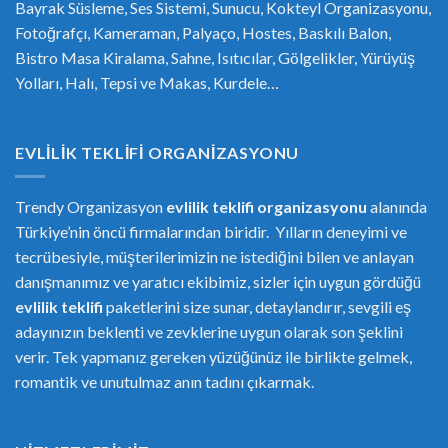
Bayrak Süsleme, Ses Sistemi, Sunucu, Kokteyl Organizasyonu,
Fotoğrafçı, Kameraman, Palyaço, Hostes, Baskılı Balon,
Bistro Masa Kiralama, Sahne, Isıtıcılar, Gölgelikler, Yürüyüş
Yolları, Halı, Tepsi ve Makas, Kurdele…
EVLILIK TEKLIFI ORGANIZASYONU
Trendy Organizasyon
evlilik teklifi
or
ganizasyonu
alanında
Türkiye’nin öncü firmalarından biridir. Yılların deneyimi ve
tecrübesiyle, müşterilerimizin ne istediğini bilen ve anlayan
danışmanımız ve yaratıcı ekibimiz, sizler için uygun gördüğü
evlilik teklifi
paketlerini size sunar, detaylandırır, sevgili eş
adayınızın beklenti ve zevklerine uygun olarak son şeklini
verir. Tek yapmanız gereken yüzüğünüz ile birlikte gelmek,
romantik ve unutulmaz anın tadını çıkarmak.