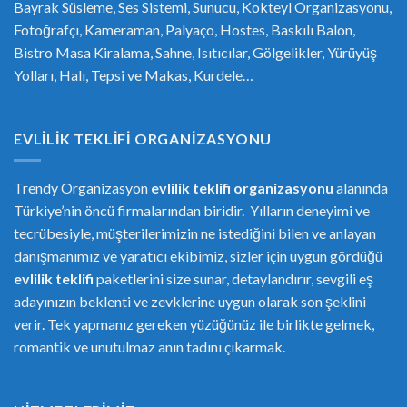
Bayrak Süsleme, Ses Sistemi, Sunucu, Kokteyl Organizasyonu,
Fotoğrafçı, Kameraman, Palyaço, Hostes, Baskılı Balon,
Bistro Masa Kiralama, Sahne, Isıtıcılar, Gölgelikler, Yürüyüş
Yolları, Halı, Tepsi ve Makas, Kurdele…
EVLILIK TEKLIFI ORGANIZASYONU
Trendy Organizasyon
evlilik teklifi
or
ganizasyonu
alanında
Türkiye’nin öncü firmalarından biridir. Yılların deneyimi ve
tecrübesiyle, müşterilerimizin ne istediğini bilen ve anlayan
danışmanımız ve yaratıcı ekibimiz, sizler için uygun gördüğü
evlilik teklifi
paketlerini size sunar, detaylandırır, sevgili eş
adayınızın beklenti ve zevklerine uygun olarak son şeklini
verir. Tek yapmanız gereken yüzüğünüz ile birlikte gelmek,
romantik ve unutulmaz anın tadını çıkarmak.