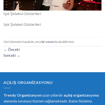
Işık Şelalesi Gösterileri
Işık Şelalesi Gösterileri
Geri izlemeler kapalıdır, ama
bir yorum
bırakabilirsiniz.
←
Önceki
Sonraki
→
AÇILIŞ ORGANIZASYONU
Trendy Organizasyon
uzun yıllardır
açılış organizasyonu
alanında sorunsuz hizmet sağlamaktadır. Balon Süsleme,