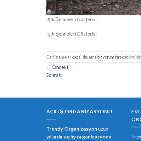
Işık Şelaleleri Gösterisi
Işık Şelaleleri Gösterisi
Geri izlemeler kapalıdır, ama
bir yorum
bırakabilirsiniz
←
Önceki
Sonraki
→
AÇILIŞ ORGANIZASYONU
EVL
OR
Trendy Organizasyon
uzun
yıllardır
açılış organizasyonu
Tre