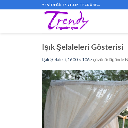
Skip
YENI DEĞIL 15 YILLIK TECRÜBE...
to
content
Işık Şelaleleri Gösterisi
Işık Şelalesi
,
1600 × 1067
çözünürlüğünde
N