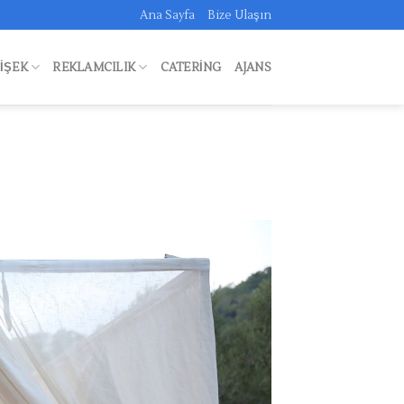
Ana Sayfa
Bize Ulaşın
FIŞEK
REKLAMCILIK
CATERING
AJANS