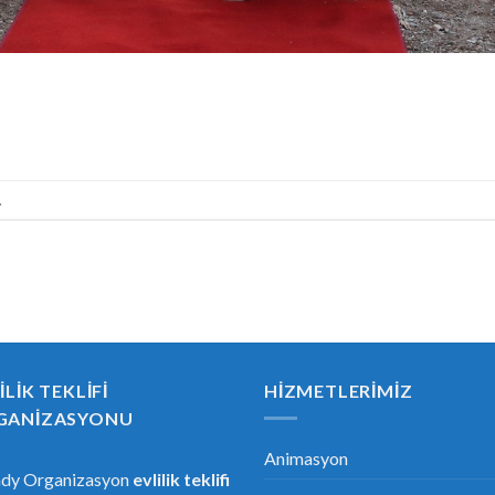
.
ILIK TEKLIFI
HIZMETLERIMIZ
GANIZASYONU
Animasyon
ndy Organizasyon
evlilik teklifi