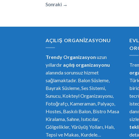
Sonraki
→
AÇILIŞ ORGANIZASYONU
EVL
OR
Trendy Organizasyon
uzun
yıllardır
açılış organizasyonu
Tre
alanında sorunsuz hizmet
or
g
sağlamaktadır. Balon Süsleme,
Türk
Bayrak Süsleme, Ses Sistemi,
biri
Sunucu, Kokteyl Organizasyonu,
tecr
Fotoğrafçı, Kameraman, Palyaço,
iste
Hostes, Baskılı Balon, Bistro Masa
danı
Kiralama, Sahne, Isıtıcılar,
sizl
Gölgelikler, Yürüyüş Yolları, Halı,
tekli
Tepsi ve Makas, Kurdele…
deta