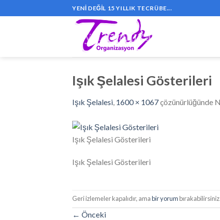
Skip
YENI DEĞIL 15 YILLIK TECRÜBE...
to
content
Işık Şelalesi Gösterileri
Işık Şelalesi
,
1600 × 1067
çözünürlüğünde
N
Işık Şelalesi Gösterileri
Işık Şelalesi Gösterileri
Geri izlemeler kapalıdır, ama
bir yorum
bırakabilirsiniz
←
Önceki