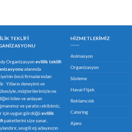
ILIK TEKLIFI
HIZMETLERIMIZ
GANIZASYONU
Animasyon
ndy Organizasyon
evlilik teklifi
Organizasyon
anizasyonu
alanında
iye’nin öncü firmalarından
Süsleme
dir. Yılların deneyimi ve
Havai Fişek
übesiyle, müşterilerimizin ne
diğini bilen ve anlayan
Reklamcılık
şmanımız ve yaratıcı ekibimiz,
Catering
er için uygun gördüğü
evlilik
fi
paketlerini size sunar,
Ajans
ylandırır, sevgili eş adayınızın