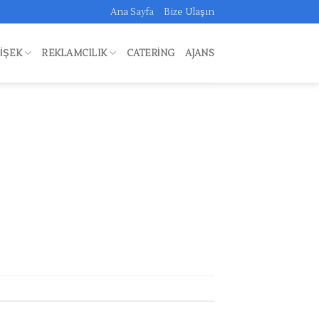
Ana Sayfa
Bize Ulaşın
FIŞEK
REKLAMCILIK
CATERING
AJANS