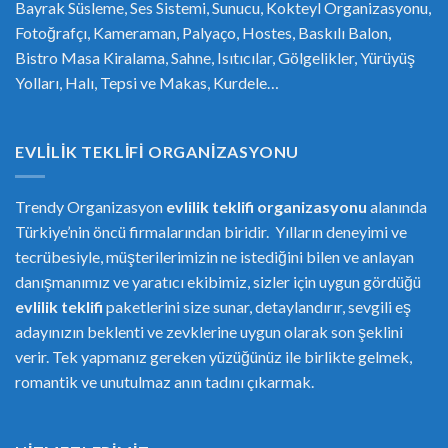
Bayrak Süsleme, Ses Sistemi, Sunucu, Kokteyl Organizasyonu,
Fotoğrafçı, Kameraman, Palyaço, Hostes, Baskılı Balon,
Bistro Masa Kiralama, Sahne, Isıtıcılar, Gölgelikler, Yürüyüş
Yolları, Halı, Tepsi ve Makas, Kurdele…
EVLILIK TEKLIFI ORGANIZASYONU
Trendy Organizasyon
evlilik teklifi
or
ganizasyonu
alanında
Türkiye’nin öncü firmalarından biridir. Yılların deneyimi ve
tecrübesiyle, müşterilerimizin ne istediğini bilen ve anlayan
danışmanımız ve yaratıcı ekibimiz, sizler için uygun gördüğü
evlilik teklifi
paketlerini size sunar, detaylandırır, sevgili eş
adayınızın beklenti ve zevklerine uygun olarak son şeklini
verir. Tek yapmanız gereken yüzüğünüz ile birlikte gelmek,
romantik ve unutulmaz anın tadını çıkarmak.