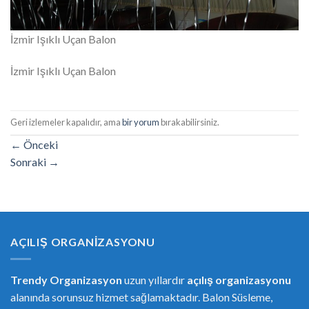
İzmir Işıklı Uçan Balon
İzmir Işıklı Uçan Balon
Geri izlemeler kapalıdır, ama
bir yorum
bırakabilirsiniz.
←
Önceki
Sonraki
→
AÇILIŞ ORGANIZASYONU
Trendy Organizasyon
uzun yıllardır
açılış organizasyonu
alanında sorunsuz hizmet sağlamaktadır. Balon Süsleme,