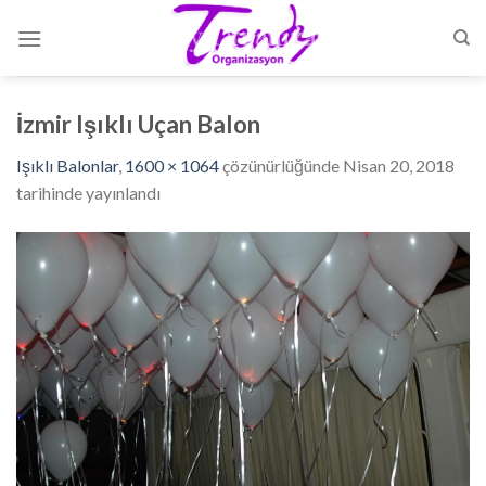
Skip
to
content
İzmir Işıklı Uçan Balon
Işıklı Balonlar
,
1600 × 1064
çözünürlüğünde
Nisan 20, 2018
tarihinde yayınlandı