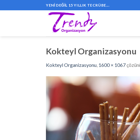
Skip
YENI DEĞIL 15 YILLIK TECRÜBE...
to
content
Kokteyl Organizasyonu
Kokteyl Organizasyonu
,
1600 × 1067
çözün