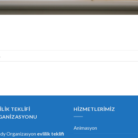
.
ILIK TEKLIFI
HIZMETLERIMIZ
GANIZASYONU
Animasyon
ndy Organizasyon
evlilik teklifi