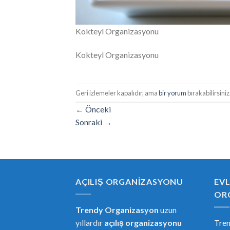
Kokteyl Organizasyonu
Kokteyl Organizasyonu
Geri izlemeler kapalıdır, ama
bir yorum
bırakabilirsiniz
←
Önceki
Sonraki
→
AÇILIŞ ORGANIZASYONU
EVL
OR
Trendy Organizasyon
uzun
yıllardır
açılış organizasyonu
Tre