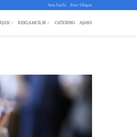
Ana Sayfa
Bize Ulaşın
FIŞEK
REKLAMCILIK
CATERING
AJANS