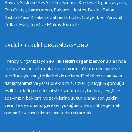
Bayrak Süsleme, Ses Sistemi, Sunucu, Kokteyl Organizasyonu,
Fotoğrafçı, Kameraman, Palyaço, Hostes, Baskılı Balon,
Bistro Masa Kiralama, Sahne, Isıtıcılar, Gölgelikler, Yürüyüş
Yolları, Halı, Tepsi ve Makas, Kurdele…
EVLILIK TEKLIFI ORGANIZASYONU
Trendy Organizasyon
evlilik teklifi
or
ganizasyonu
alanında
Türkiye’nin öncü firmalarından biridir. Yılların deneyimi ve
tecrübesiyle, müşterilerimizin ne istediğini bilen ve anlayan
danışmanımız ve yaratıcı ekibimiz, sizler için uygun gördüğü
evlilik teklifi
paketlerini size sunar, detaylandırır, sevgili eş
adayınızın beklenti ve zevklerine uygun olarak son şeklini
verir. Tek yapmanız gereken yüzüğünüz ile birlikte gelmek,
romantik ve unutulmaz anın tadını çıkarmak.