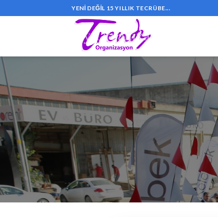
Skip
YENI DEĞIL 15 YILLIK TECRÜBE...
to
content