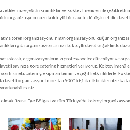
davetlilerinize çeşitli ikramlıklar ve kokteyl menüleri ile çeşitli etk
rlü organizasyonunuzu kokteylli bir davete dönüştürebilir, davetlil
l atma töreni organizasyonu, nişan organizasyonu, düğün organiz
nlikleri gibi organizasyonlarınızı kokteylli davetler şeklinde düzen
ması olarak, organizasyonlarınızı profesyonelce düzenliyor ve org
davetli sayınıza göre catering hizmetleri veriyoruz. Kokteyl menül
arson hizmeti, catering ekipman temini ve çeşitli etkinliklerle, kokt
lik davetli organizasyonlarınızdan 5000 kişilik etkinliklerinize ka
ararlanabilirsiniz.
a olmak üzere, Ege Bölgesi ve tüm Türkiye’de kokteyl organizasyon