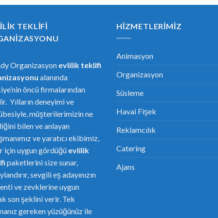
ILIK TEKLIFI
HIZMETLERIMIZ
GANIZASYONU
Animasyon
ndy Organizasyon
evlilik teklifi
Organizasyon
anizasyonu
alanında
iye’nin öncü firmalarından
Süsleme
dir. Yılların deneyimi ve
Havai Fişek
übesiyle, müşterilerimizin ne
diğini bilen ve anlayan
Reklamcılık
şmanımız ve yaratıcı ekibimiz,
Catering
er için uygun gördüğü
evlilik
fi
paketlerini size sunar,
Ajans
ylandırır, sevgili eş adayınızın
enti ve zevklerine uygun
ak son şeklini verir. Tek
anız gereken yüzüğünüz ile