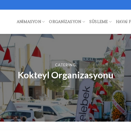
ANIMASYON
ORGANIZASYON
SÜSLEME
HAVAI 
CATERING
Kokteyl Organizasyonu