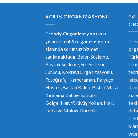
AÇILIŞ ORGANIZASYONU
EVL
OR
Trendy Organizasyon
uzun
yıllardır
açılış organizasyonu
Tre
alanında sorunsuz hizmet
or
g
sağlamaktadır. Balon Süsleme,
Türk
Bayrak Süsleme, Ses Sistemi,
biri
Sunucu, Kokteyl Organizasyonu,
tecr
Fotoğrafçı, Kameraman, Palyaço,
iste
Hostes, Baskılı Balon, Bistro Masa
danı
Kiralama, Sahne, Isıtıcılar,
sizl
Gölgelikler, Yürüyüş Yolları, Halı,
tekli
Tepsi ve Makas, Kurdele…
deta
bekl
olar
yapm