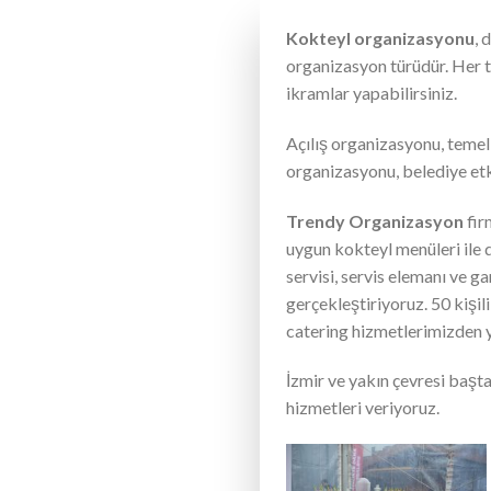
Kokteyl organizasyonu
, 
organizasyon türüdür. Her tü
ikramlar yapabilirsiniz.
Açılış organizasyonu, teme
organizasyonu, belediye etki
Trendy Organizasyon
fir
uygun kokteyl menüleri ile 
servisi, servis elemanı ve g
gerçekleştiriyoruz. 50 kişi
catering hizmetlerimizden y
İzmir ve yakın çevresi başt
hizmetleri veriyoruz.