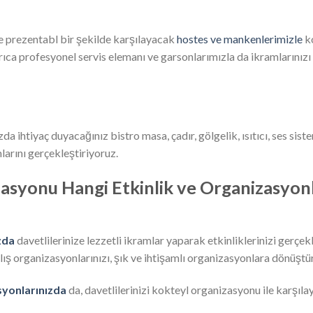
ve prezentabl bir şekilde karşılayacak
hostes ve mankenlerimizle
ko
rıca profesyonel servis elemanı ve garsonlarımızla da ikramlarınızı
a ihtiyaç duyacağınız bistro masa, çadır, gölgelik, ısıtıcı, ses sist
larını gerçekleştiriyoruz.
asyonu Hangi Etkinlik ve Organizasyon
zda
davetlilerinize lezzetli ikramlar yaparak etkinliklerinizi gerçe
ılış organizasyonlarınızı, şık ve ihtişamlı organizasyonlara dönüştü
yonlarınızda
da, davetlilerinizi kokteyl organizasyonu ile karşılay