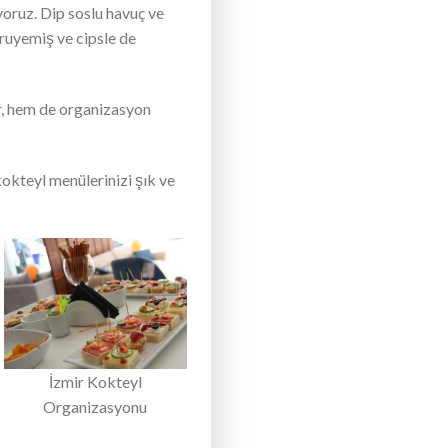
lıyoruz. Dip soslu havuç ve
uruyemiş ve cipsle de
or, hem de organizasyon
 kokteyl menülerinizi şık ve
İzmir Kokteyl
Organizasyonu