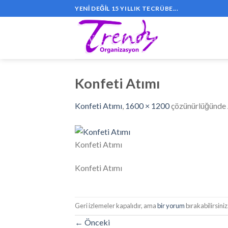
Skip
YENI DEĞIL 15 YILLIK TECRÜBE...
to
content
Konfeti Atımı
Konfeti Atımı
,
1600 × 1200
çözünürlüğünde
Konfeti Atımı
Konfeti Atımı
Geri izlemeler kapalıdır, ama
bir yorum
bırakabilirsiniz
←
Önceki