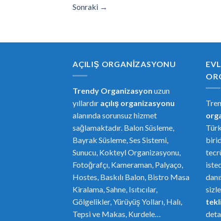
Sonraki
→
AÇILIŞ ORGANIZASYONU
EVL
OR
Trendy Organizasyon
uzun
yıllardır
açılış organizasyonu
Tre
alanında sorunsuz hizmet
or
g
sağlamaktadır. Balon Süsleme,
Türk
Bayrak Süsleme, Ses Sistemi,
biri
Sunucu, Kokteyl Organizasyonu,
tecr
Fotoğrafçı, Kameraman, Palyaço,
iste
Hostes, Baskılı Balon, Bistro Masa
danı
Kiralama, Sahne, Isıtıcılar,
sizl
Gölgelikler, Yürüyüş Yolları, Halı,
tekli
Tepsi ve Makas, Kurdele…
deta