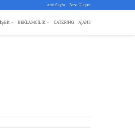
Ana Sayfa
Bize Ulaşın
FIŞEK
REKLAMCILIK
CATERING
AJANS