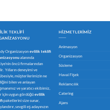
ILIK TEKLIFI
HIZMETLERIMIZ
GANIZASYONU
Animasyon
ndy Organizasyon
evlilik teklifi
Organizasyon
anizasyonu
alanında
iye’nin öncü firmalarından
Süsleme
dir. Yılların deneyimi ve
Havai Fişek
übesiyle, müşterilerimizin ne
diğini bilen ve anlayan
Reklamcılık
şmanımız ve yaratıcı ekibimiz,
Catering
er için uygun gördüğü
evlilik
fi
paketlerini size sunar,
Ajans
ylandırır, sevgili eş adayınızın