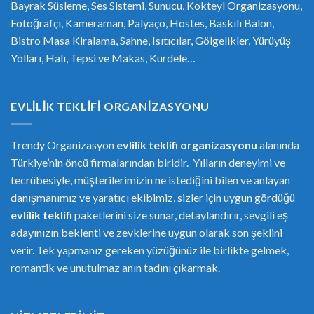
Bayrak Süsleme, Ses Sistemi, Sunucu, Kokteyl Organizasyonu,
Fotoğrafçı, Kameraman, Palyaço, Hostes, Baskılı Balon,
Bistro Masa Kiralama, Sahne, Isıtıcılar, Gölgelikler, Yürüyüş
Yolları, Halı, Tepsi ve Makas, Kurdele…
EVLILIK TEKLIFI ORGANIZASYONU
Trendy Organizasyon
evlilik teklifi
or
ganizasyonu
alanında
Türkiye’nin öncü firmalarından biridir. Yılların deneyimi ve
tecrübesiyle, müşterilerimizin ne istediğini bilen ve anlayan
danışmanımız ve yaratıcı ekibimiz, sizler için uygun gördüğü
evlilik teklifi
paketlerini size sunar, detaylandırır, sevgili eş
adayınızın beklenti ve zevklerine uygun olarak son şeklini
verir. Tek yapmanız gereken yüzüğünüz ile birlikte gelmek,
romantik ve unutulmaz anın tadını çıkarmak.