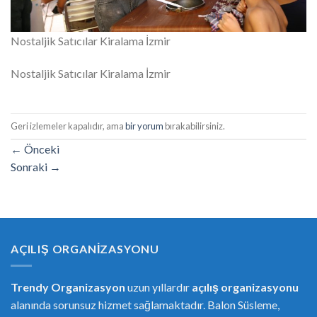
Nostaljik Satıcılar Kiralama İzmir
Nostaljik Satıcılar Kiralama İzmir
Geri izlemeler kapalıdır, ama
bir yorum
bırakabilirsiniz.
←
Önceki
Sonraki
→
AÇILIŞ ORGANIZASYONU
Trendy Organizasyon
uzun yıllardır
açılış organizasyonu
alanında sorunsuz hizmet sağlamaktadır. Balon Süsleme,