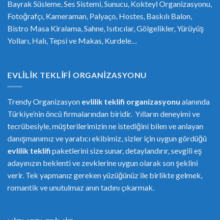
Bayrak Süsleme, Ses Sistemi, Sunucu, Kokteyl Organizasyonu,
Fotoğrafçı, Kameraman, Palyaço, Hostes, Baskılı Balon,
Bistro Masa Kiralama, Sahne, Isıtıcılar, Gölgelikler, Yürüyüş
Yolları, Halı, Tepsi ve Makas, Kurdele…
EVLILIK TEKLIFI ORGANIZASYONU
Trendy Organizasyon
evlilik teklifi
or
ganizasyonu
alanında
Türkiye’nin öncü firmalarından biridir. Yılların deneyimi ve
tecrübesiyle, müşterilerimizin ne istediğini bilen ve anlayan
danışmanımız ve yaratıcı ekibimiz, sizler için uygun gördüğü
evlilik teklifi
paketlerini size sunar, detaylandırır, sevgili eş
adayınızın beklenti ve zevklerine uygun olarak son şeklini
verir. Tek yapmanız gereken yüzüğünüz ile birlikte gelmek,
romantik ve unutulmaz anın tadını çıkarmak.