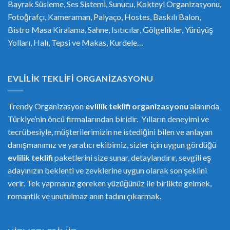
Bayrak Süsleme, Ses Sistemi, Sunucu, Kokteyl Organizasyonu,
Fotoğrafçı, Kameraman, Palyaço, Hostes, Baskılı Balon,
Bistro Masa Kiralama, Sahne, Isıtıcılar, Gölgelikler, Yürüyüş
Yolları, Halı, Tepsi ve Makas, Kurdele…
EVLILIK TEKLIFI ORGANIZASYONU
Trendy Organizasyon
evlilik teklifi
or
ganizasyonu
alanında
Türkiye’nin öncü firmalarından biridir. Yılların deneyimi ve
tecrübesiyle, müşterilerimizin ne istediğini bilen ve anlayan
danışmanımız ve yaratıcı ekibimiz, sizler için uygun gördüğü
evlilik teklifi
paketlerini size sunar, detaylandırır, sevgili eş
adayınızın beklenti ve zevklerine uygun olarak son şeklini
verir. Tek yapmanız gereken yüzüğünüz ile birlikte gelmek,
romantik ve unutulmaz anın tadını çıkarmak.