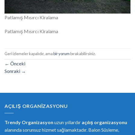
Patlamış Mısırcı Kiralama
Patlamış Mısırcı Kiralama
Geri izlemeler kapalıdır, ama
bir yorum
bırakabilirsiniz.
←
Önceki
Sonraki
→
AÇILIŞ ORGANIZASYONU
Trendy Organizasyon
uzun yıllardır
açılış organizasyonu
alanında sorunsuz hizmet sağlamaktadır. Balon Süsleme,