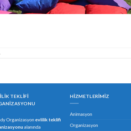
.
ILIK TEKLIFI
HIZMETLERIMIZ
GANIZASYONU
Animasyon
ndy Organizasyon
evlilik teklifi
Organizasyon
anizasyonu
alanında