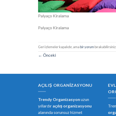
Palyaço Kiralama
Palyaço Kiralama
Geri izlemeler kapalıdır, ama
bir yorum
bırakabilirsiniz
←
Önceki
AÇILIŞ ORGANIZASYONU
EVL
OR
Trendy Organizasyon
uzun
yıllardır
açılış organizasyonu
Tre
alanında sorunsuz hizmet
or
g