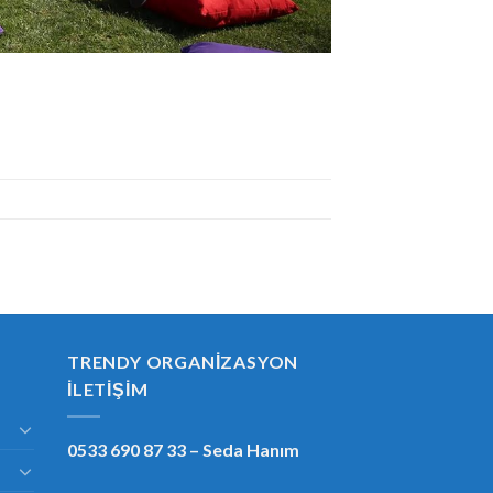
TRENDY ORGANIZASYON
İLETIŞIM
0533 690 87 33
– Seda Hanım