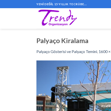
Skip
YENI DEĞIL 15 YILLIK TECRÜBE...
to
content
Palyaço Kiralama
Palyaço Gösterisi ve Palyaço Temini
,
1600 ×