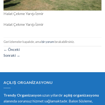
Halat Çekme Yarışı İzmir
Halat Çekme Yarışı İzmir
Geri izlemeler kapalıdır, ama
bir yorum
bırakabilirsiniz.
←
Önceki
Sonraki
→
AÇILIŞ ORGANIZASYONU
Trendy Organizasyon
uzun yıllardır
açılış organizasyonu
alanında sorunsuz hizmet sağlamaktadır. Balon Süsleme,