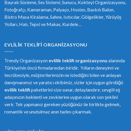
Bayrak Süsleme, Ses Sistemi, Sunucu, Kokteyl Organizasyonu,
Fotoğrafçı, Kameraman, Palyaço, Hostes, Baskılı Balon,
Bistro Masa Kiralama, Sahne, Isıtıcılar, Gölgelikler, Yürüyüş
Yolları, Halı, Tepsi ve Makas, Kurdele…
EVLILIK TEKLIFI ORGANIZASYONU
Trendy Organizasyon
evlilik teklifi
or
ganizasyonu
alanında
Türkiye’nin öncü firmalarından biridir. Yılların deneyimi ve
tecrübesiyle, müşterilerimizin ne istediğini bilen ve anlayan
danışmanımız ve yaratıcı ekibimiz, sizler için uygun gördüğü
evlilik teklifi
paketlerini size sunar, detaylandırır, sevgili eş
adayınızın beklenti ve zevklerine uygun olarak son şeklini
verir. Tek yapmanız gereken yüzüğünüz ile birlikte gelmek,
romantik ve unutulmaz anın tadını çıkarmak.