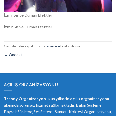
İzmir Sis ve Duman Efektleri
İzmir Sis ve Duman Efektleri
Geri izlemeler kapalıdır, ama
bir yorum
bırakabilirsiniz.
←
Önceki
AÇILIŞ ORGANIZASYONU
Trendy Organizasyon
uzun yıllardır
açılış organizasyonu
alanında sorunsuz hizmet sağlamaktadır. Balon Süsleme,
Bayrak Süsleme, Ses Sistemi, Sunucu, Kokteyl Organizasyonu,