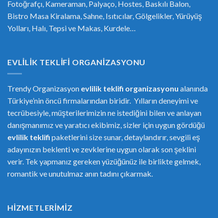
Fotoğrafçı, Kameraman, Palyaço, Hostes, Baskılı Balon,
Bistro Masa Kiralama, Sahne, Isıtıcılar, Gölgelikler, Yürüyüş
Yolları, Halı, Tepsi ve Makas, Kurdele…
EVLILIK TEKLIFI ORGANIZASYONU
Trendy Organizasyon
evlilik teklifi
or
ganizasyonu
alanında
Türkiye’nin öncü firmalarından biridir. Yılların deneyimi ve
tecrübesiyle, müşterilerimizin ne istediğini bilen ve anlayan
danışmanımız ve yaratıcı ekibimiz, sizler için uygun gördüğü
evlilik teklifi
paketlerini size sunar, detaylandırır, sevgili eş
adayınızın beklenti ve zevklerine uygun olarak son şeklini
verir. Tek yapmanız gereken yüzüğünüz ile birlikte gelmek,
romantik ve unutulmaz anın tadını çıkarmak.
HIZMETLERIMIZ