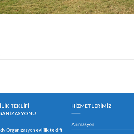
.
ILIK TEKLIFI
HIZMETLERIMIZ
GANIZASYONU
Animasyon
ndy Organizasyon
evlilik teklifi