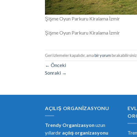
Şişme Oyun Parkuru Kiralama İzmir
Şişme Oyun Parkuru Kiralama İzmir
Geri izlemeler kapalıdır, ama
bir yorum
bırakabilirsiniz
←
Önceki
Sonraki
→
AÇILIŞ ORGANIZASYONU
EVL
OR
Trendy Organizasyon
uzun
yıllardır
açılış organizasyonu
Tre