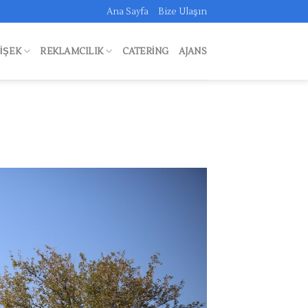
Ana Sayfa
Bize Ulaşın
FIŞEK
REKLAMCILIK
CATERING
AJANS