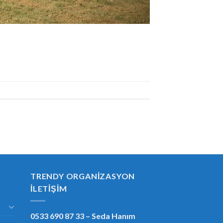
TRENDY ORGANIZASYON
İLETIŞIM
0533 690 87 33
– Seda Hanım