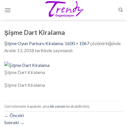
Skip
to
content
Şişme Dart Kiralama
Şişme Oyun Parkuru Kiralama
,
1600 × 1067
çözünürlüğünde
Aralık 13, 2018
tarihinde yayınlandı
Şişme Dart Kiralama
Şişme Dart Kiralama
Geri izlemeler kapalıdır, ama
bir yorum
bırakabilirsiniz.
←
Önceki
Sonraki
→