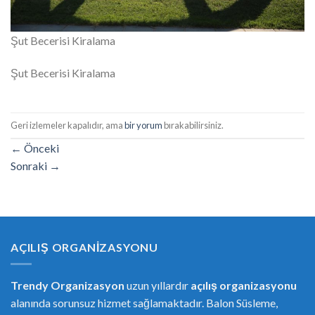
Şut Becerisi Kiralama
Şut Becerisi Kiralama
Geri izlemeler kapalıdır, ama
bir yorum
bırakabilirsiniz.
←
Önceki
Sonraki
→
AÇILIŞ ORGANIZASYONU
Trendy Organizasyon
uzun yıllardır
açılış organizasyonu
alanında sorunsuz hizmet sağlamaktadır. Balon Süsleme,