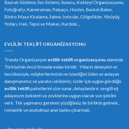
Bayrak Süsleme, Ses Sistemi, Sunucu, Kokteyl Organizasyonu,
Fotoğrafçı, Kameraman, Palyaço, Hostes, Baskılı Balon,
Bistro Masa Kiralama, Sahne, Isıtıcılar, Gölgelikler, Yürüyüş
Yolları, Halı, Tepsi ve Makas, Kurdele…
EVLILIK TEKLIFI ORGANIZASYONU
Trendy Organizasyon
evlilik teklifi
or
ganizasyonu
alanında
Türkiye’nin öncü firmalarından biridir. Yılların deneyimi ve
tecrübesiyle, müşterilerimizin ne istediğini bilen ve anlayan
danışmanımız ve yaratıcı ekibimiz, sizler için uygun gördüğü
evlilik teklifi
paketlerini size sunar, detaylandırır, sevgili eş
adayınızın beklenti ve zevklerine uygun olarak son şeklini
verir. Tek yapmanız gereken yüzüğünüz ile birlikte gelmek,
romantik ve unutulmaz anın tadını çıkarmak.