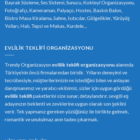
Bayrak Süsleme, Ses Sistemi, Sunucu, Kokteyl Organizasyonu,
Fotoğrafçı, Kameraman, Palyaço, Hostes, Baskılı Balon,
Bistro Masa Kiralama, Sahne, Isıtıcılar, Gölgelikler, Yürüyüş
Yolları, Halı, Tepsi ve Makas, Kurdele…
EVLILIK TEKLIFI ORGANIZASYONU
Trendy Organizasyon
evlilik teklifi
or
ganizasyonu
alanında
Türkiye’nin öncü firmalarından biridir. Yılların deneyimi ve
tecrübesiyle, müşterilerimizin ne istediğini bilen ve anlayan
danışmanımız ve yaratıcı ekibimiz, sizler için uygun gördüğü
evlilik teklifi
paketlerini size sunar, detaylandırır, sevgili eş
adayınızın beklenti ve zevklerine uygun olarak son şeklini
verir. Tek yapmanız gereken yüzüğünüz ile birlikte gelmek,
romantik ve unutulmaz anın tadını çıkarmak.