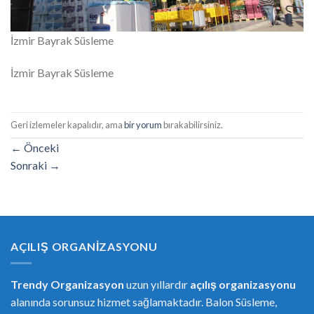
İzmir Bayrak Süsleme
İzmir Bayrak Süsleme
Geri izlemeler kapalıdır, ama
bir yorum
bırakabilirsiniz.
←
Önceki
Sonraki
→
AÇILIŞ ORGANIZASYONU
Trendy Organizasyon
uzun yıllardır
açılış organizasyonu
alanında sorunsuz hizmet sağlamaktadır. Balon Süsleme,